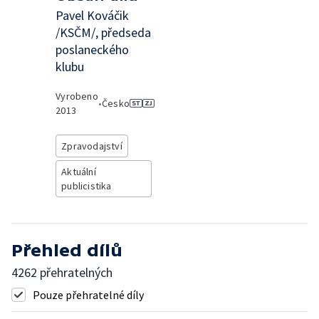
Pavel Kováčik
/KSČM/, předseda
poslaneckého
klubu
Vyrobeno
•
Česko
2013
Zpravodajství
Aktuální
publicistika
Přehled dílů
4262 přehratelných
Pouze přehratelné díly