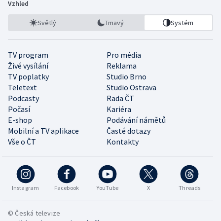
Vzhled
Světlý
Tmavý
Systém
TV program
Pro média
Živé vysílání
Reklama
TV poplatky
Studio Brno
Teletext
Studio Ostrava
Podcasty
Rada ČT
Počasí
Kariéra
E-shop
Podávání námětů
Mobilní a TV aplikace
Časté dotazy
Vše o ČT
Kontakty
Instagram
Facebook
YouTube
X
Threads
© Česká televize