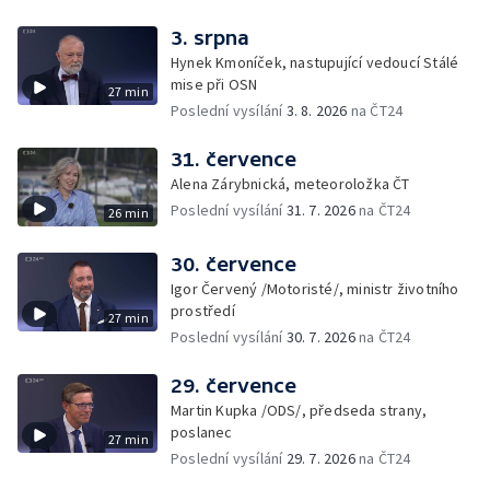
3. srpna
Hynek Kmoníček, nastupující vedoucí Stálé
mise při OSN
27 min
Poslední vysílání
3. 8. 2026
na ČT24
31. července
Alena Zárybnická, meteoroložka ČT
Poslední vysílání
31. 7. 2026
na ČT24
26 min
30. července
Igor Červený /Motoristé/, ministr životního
prostředí
27 min
Poslední vysílání
30. 7. 2026
na ČT24
29. července
Martin Kupka /ODS/, předseda strany,
poslanec
27 min
Poslední vysílání
29. 7. 2026
na ČT24