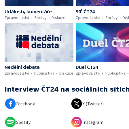
Události, komentáře
90’ ČT24
Zpravodajství
Zprávy
Diskuze
Zpravodajství
Zprávy
Dis
Nedělní debata
Duel ČT24
Zpravodajství
Publicistika
Diskuze
Zpravodajství
Publicistika
Interview ČT24
na sociálních sítíc
Facebook
X (Twitter)
Spotify
Instagram