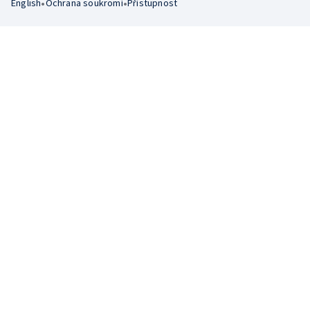
•
•
English
Ochrana soukromí
Přístupnost