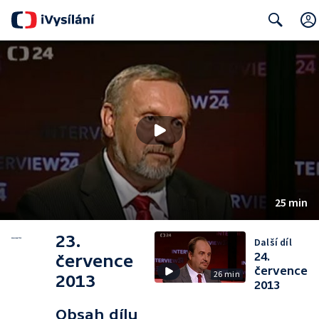
Search
25 min
23.
Další díl
24.
července
července
26 min
2013
2013
Obsah dílu