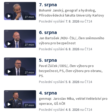
7. srpna
Bohumír Janský, geograf a hydrolog,
Přírodovědecká fakulta Univerzity Karlovy
27 min
Poslední vysílání
7. 8. 2026
na ČT24
6. srpna
Jan Bartošek /KDU- ČSL/, člen sněmovního
výboru pro bezpečnost
27 min
Poslední vysílání
6. 8. 2026
na ČT24
5. srpna
Pavel Žáček /ODS/, člen výboru pro
bezpečnost, PS, člen výboru pro obranu,
27 min
PS.
Poslední vysílání
5. 8. 2026
na ČT24
4. srpna
genmajr. Jaroslav Míka, velitel Velitelství pro
operace, GŠ AČR
27 min
Poslední vysílání
4. 8. 2026
na ČT24