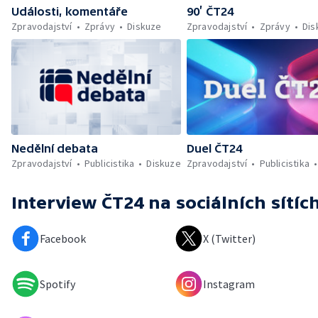
Události, komentáře
90’ ČT24
Zpravodajství
Zprávy
Diskuze
Zpravodajství
Zprávy
Dis
Nedělní debata
Duel ČT24
Zpravodajství
Publicistika
Diskuze
Zpravodajství
Publicistika
Interview ČT24
na sociálních sítíc
Facebook
X (Twitter)
Spotify
Instagram