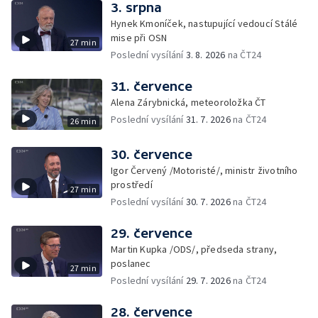
3. srpna
Hynek Kmoníček, nastupující vedoucí Stálé
mise při OSN
27 min
Poslední vysílání
3. 8. 2026
na ČT24
31. července
Alena Zárybnická, meteoroložka ČT
Poslední vysílání
31. 7. 2026
na ČT24
26 min
30. července
Igor Červený /Motoristé/, ministr životního
prostředí
27 min
Poslední vysílání
30. 7. 2026
na ČT24
29. července
Martin Kupka /ODS/, předseda strany,
poslanec
27 min
Poslední vysílání
29. 7. 2026
na ČT24
28. července