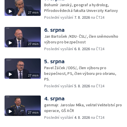
Bohumír Janský, geograf a hydrolog,
Přírodovědecká fakulta Univerzity Karlovy
27 min
Poslední vysílání
7. 8. 2026
na ČT24
6. srpna
Jan Bartošek /KDU- ČSL/, člen sněmovního
výboru pro bezpečnost
27 min
Poslední vysílání
6. 8. 2026
na ČT24
5. srpna
Pavel Žáček /ODS/, člen výboru pro
bezpečnost, PS, člen výboru pro obranu,
27 min
PS.
Poslední vysílání
5. 8. 2026
na ČT24
4. srpna
genmajr. Jaroslav Míka, velitel Velitelství pro
operace, GŠ AČR
27 min
Poslední vysílání
4. 8. 2026
na ČT24