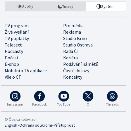
Světlý
Tmavý
Systém
TV program
Pro média
Živé vysílání
Reklama
TV poplatky
Studio Brno
Teletext
Studio Ostrava
Podcasty
Rada ČT
Počasí
Kariéra
E-shop
Podávání námětů
Mobilní a TV aplikace
Časté dotazy
Vše o ČT
Kontakty
Instagram
Facebook
YouTube
X
Threads
© Česká televize
•
•
English
Ochrana soukromí
Přístupnost