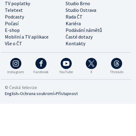
TV poplatky
Studio Brno
Teletext
Studio Ostrava
Podcasty
Rada ČT
Počasí
Kariéra
E-shop
Podávání námětů
Mobilní a TV aplikace
Časté dotazy
Vše o ČT
Kontakty
Instagram
Facebook
YouTube
X
Threads
© Česká televize
•
•
English
Ochrana soukromí
Přístupnost