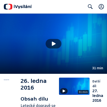
Search
31 min
26. ledna
Další
díl
2016
27.
31 min
ledna
Obsah dílu
2016
Letecké dopravě se