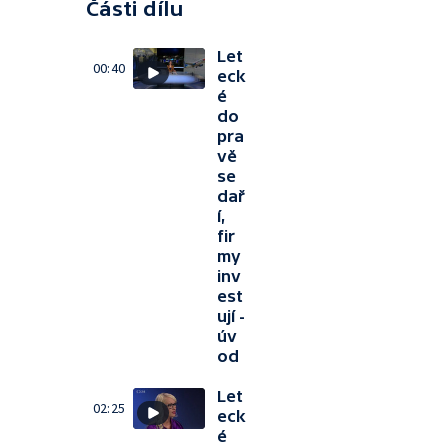
Části dílu
Let
00:40
eck
é
do
pra
vě
se
dař
í,
fir
my
inv
est
ují -
úv
od
Let
02:25
eck
é