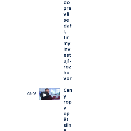
do
pra
vě
se
dař
í,
fir
my
inv
est
ují -
roz
ho
vor
Cen
08:05
y
rop
y
op
ět
siln