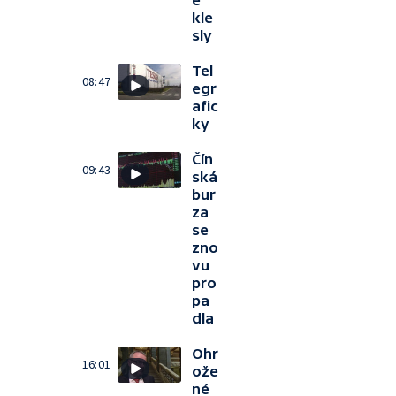
ě
kle
sly
Tel
08:47
egr
afic
ky
Čín
09:43
ská
bur
za
se
zno
vu
pro
pa
dla
Ohr
16:01
ože
né