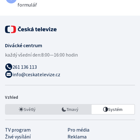
formulář
Divácké centrum
každý všední den:
8:00—16:00 hodin
261 136 113
info@ceskatelevize.cz
Vzhled
Světlý
Tmavý
Systém
TV program
Pro média
Živé vysílání
Reklama