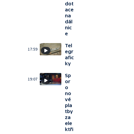
dot
ace
na
dál
nic
e
Tel
17:59
egr
afic
ky
Sp
19:07
or
o
no
vé
pla
tby
za
ele
ktři