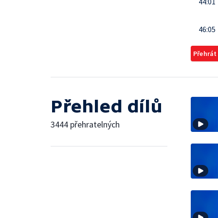
44:01
46:05
Přehrát
Přehled dílů
3444 přehratelných