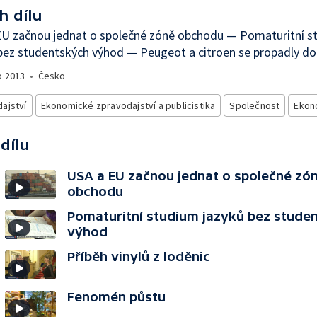
h dílu
EU začnou jednat o společné zóně obchodu — Pomaturitní s
bez studentských výhod — Peugeot a citroen se propadly do
o
2013
•
Česko
ajství
Ekonomické zpravodajství a publicistika
Společnost
Ekon
 dílu
USA a EU začnou jednat o společné zó
obchodu
Pomaturitní studium jazyků bez stude
výhod
Příběh vinylů z loděnic
Fenomén půstu