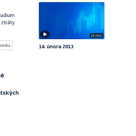
tudium
 ztráty
13 min
omika
14. února 2013
ně
ntských