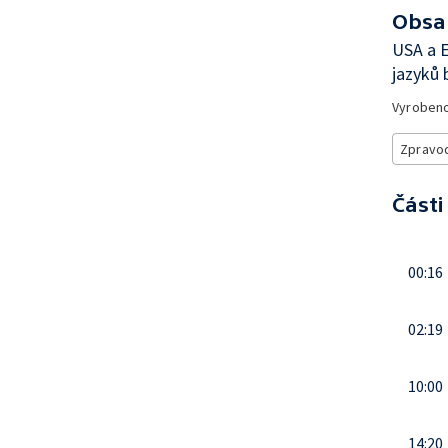
Obsa
USA a 
jazyků 
Vyroben
Zpravod
Části
00:16
02:19
10:00
14:20