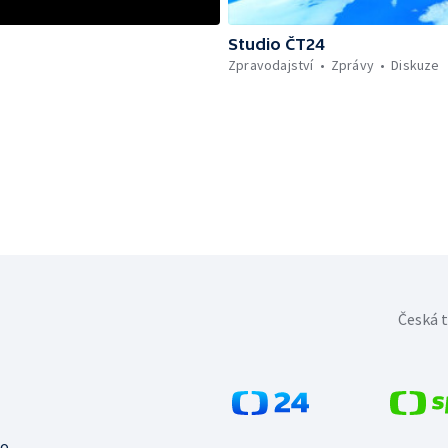
Studio ČT24
Zpravodajství
Zprávy
Diskuze
Česká t
no