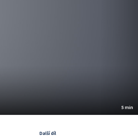
5 min
Další díl