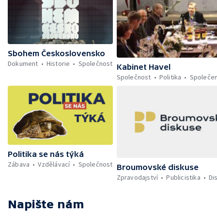
Sbohem Československo
Dokument
Historie
Společnost
Kabinet Havel
Společnost
Politika
Společe
Politika se nás týká
Zábava
Vzdělávací
Společnost
Broumovské diskuse
Zpravodajství
Publicistika
Di
Napište nám