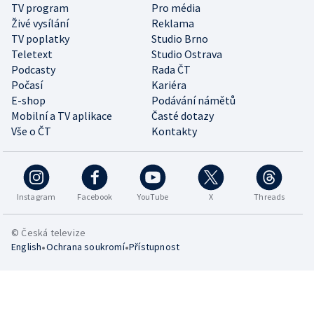
TV program
Pro média
Živé vysílání
Reklama
TV poplatky
Studio Brno
Teletext
Studio Ostrava
Podcasty
Rada ČT
Počasí
Kariéra
E-shop
Podávání námětů
Mobilní a TV aplikace
Časté dotazy
Vše o ČT
Kontakty
Instagram
Facebook
YouTube
X
Threads
© Česká televize
•
•
English
Ochrana soukromí
Přístupnost