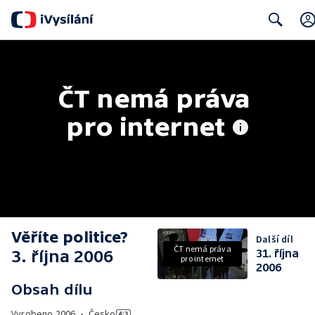
Search
ČT nemá práva 
pro internet
Věříte politice?
Další díl
ČT nemá práva
3. října 2006
31. října
pro internet
2006
Obsah dílu
Vyrobeno
2006
•
Česko