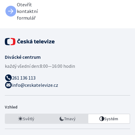
Otevřít
kontaktní
formulář
Divácké centrum
každý všední den:
8:00—16:00 hodin
261 136 113
info@ceskatelevize.cz
Vzhled
Světlý
Tmavý
Systém