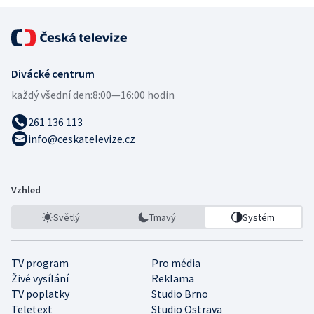
Divácké centrum
každý všední den:
8:00—16:00 hodin
261 136 113
info@ceskatelevize.cz
Vzhled
Světlý
Tmavý
Systém
TV program
Pro média
Živé vysílání
Reklama
TV poplatky
Studio Brno
Teletext
Studio Ostrava