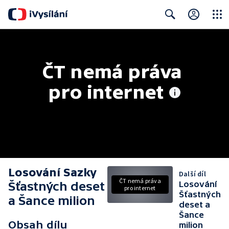
Close
Search
ČT nemá práva 
pro internet
Losování Sazky
Další díl
ČT nemá práva
Šťastných deset
Losování
pro internet
Šťastných
a Šance milion
deset a
Šance
Obsah dílu
milion