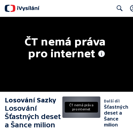
Search
ČT nemá práva 
pro internet
Losování Sazky
Další díl
ČT nemá práva
Losování
Šťastných
pro internet
deset a
Šťastných deset
Šance
a Šance milion
milion