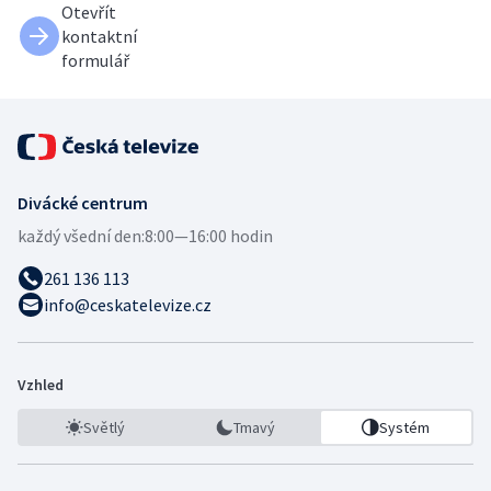
Otevřít
kontaktní
formulář
Divácké centrum
každý všední den:
8:00—16:00 hodin
261 136 113
info@ceskatelevize.cz
Vzhled
Světlý
Tmavý
Systém