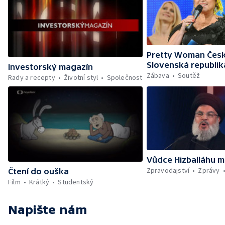
Pretty Woman Česk
Slovenská republik
Investorský magazín
Zábava
Soutěž
Rady a recepty
Životní styl
Společnost
Vůdce Hizballáhu m
Zpravodajství
Zprávy
Čtení do ouška
Film
Krátký
Studentský
Napište nám