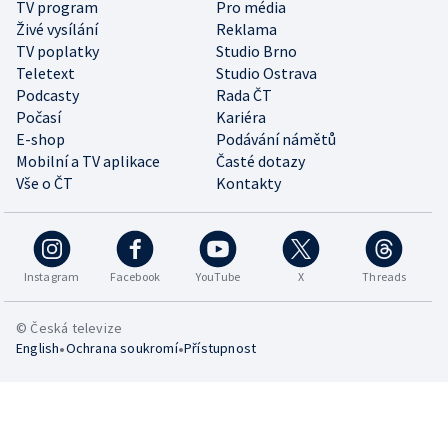
TV program
Pro média
Živé vysílání
Reklama
TV poplatky
Studio Brno
Teletext
Studio Ostrava
Podcasty
Rada ČT
Počasí
Kariéra
E-shop
Podávání námětů
Mobilní a TV aplikace
Časté dotazy
Vše o ČT
Kontakty
Instagram
Facebook
YouTube
X
Threads
© Česká televize
•
•
English
Ochrana soukromí
Přístupnost