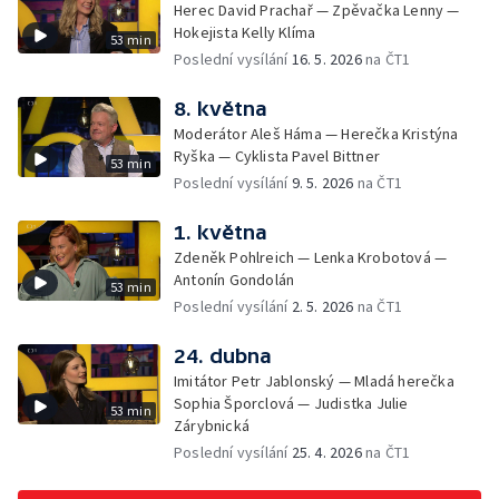
Herec David Prachař — Zpěvačka Lenny —
Hokejista Kelly Klíma
53 min
Poslední vysílání
16. 5. 2026
na ČT1
8. května
Moderátor Aleš Háma — Herečka Kristýna
Ryška — Cyklista Pavel Bittner
53 min
Poslední vysílání
9. 5. 2026
na ČT1
1. května
Zdeněk Pohlreich — Lenka Krobotová —
Antonín Gondolán
53 min
Poslední vysílání
2. 5. 2026
na ČT1
24. dubna
Imitátor Petr Jablonský — Mladá herečka
Sophia Šporclová — Judistka Julie
53 min
Zárybnická
Poslední vysílání
25. 4. 2026
na ČT1