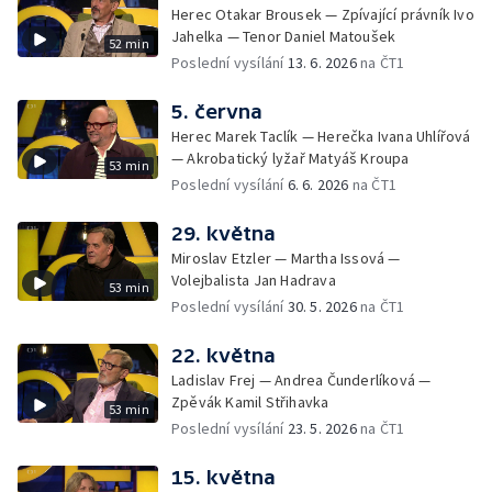
Herec Otakar Brousek — Zpívající právník Ivo
Jahelka — Tenor Daniel Matoušek
52 min
Poslední vysílání
13. 6. 2026
na ČT1
5. června
Herec Marek Taclík — Herečka Ivana Uhlířová
— Akrobatický lyžař Matyáš Kroupa
53 min
Poslední vysílání
6. 6. 2026
na ČT1
29. května
Miroslav Etzler — Martha Issová —
Volejbalista Jan Hadrava
53 min
Poslední vysílání
30. 5. 2026
na ČT1
22. května
Ladislav Frej — Andrea Čunderlíková —
Zpěvák Kamil Střihavka
53 min
Poslední vysílání
23. 5. 2026
na ČT1
15. května