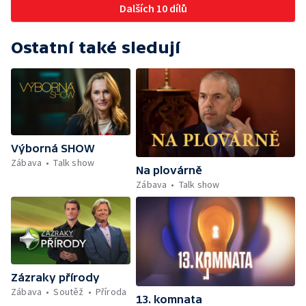
Dalších 10 dílů
Ostatní také sledují
Výborná SHOW
Zábava
Talk show
Na plovárně
Zábava
Talk show
Zázraky přírody
Zábava
Soutěž
Příroda
13. komnata