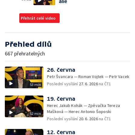
álie
Přehrát celé video
Přehled dílů
667 přehratelných
26. června
Petr Švancara — Roman Vojtek — Petr Vacek
Poslední vysílání
27. 6. 2026
na ČT1
53 min
19. června
Herec Jakub Kohák — Zpěvačka Tereza
Mašková — Herec Antonio Šoposki
52 min
Poslední vysílání
20. 6. 2026
na ČT1
12. června