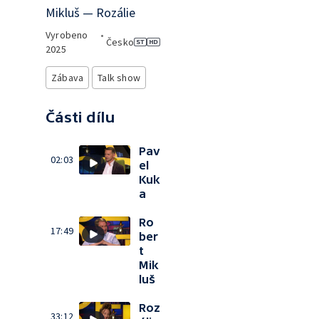
Mikluš — Rozálie
Vyrobeno
•
Česko
2025
Zábava
Talk show
Části dílu
Pav
02:03
el
Kuk
a
Ro
17:49
ber
t
Mik
luš
Roz
33:12