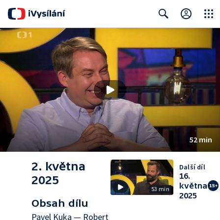
Close
Search
52 min
2. května
Další díl
16.
2025
května
53 min
2025
Obsah dílu
Pavel Kuka — Robert