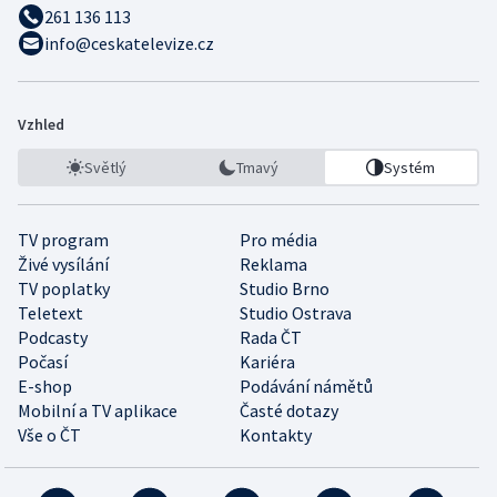
261 136 113
info@ceskatelevize.cz
Vzhled
Světlý
Tmavý
Systém
TV program
Pro média
Živé vysílání
Reklama
TV poplatky
Studio Brno
Teletext
Studio Ostrava
Podcasty
Rada ČT
Počasí
Kariéra
E-shop
Podávání námětů
Mobilní a TV aplikace
Časté dotazy
Vše o ČT
Kontakty