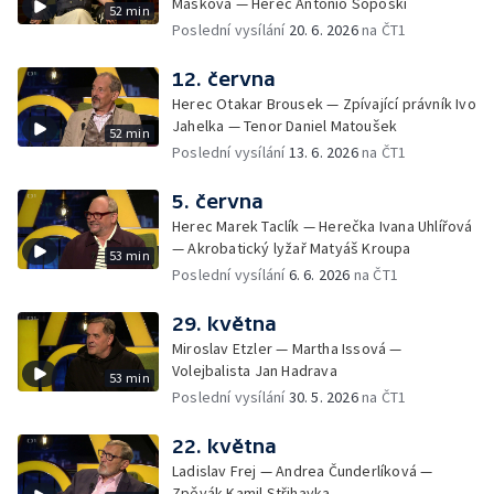
Mašková — Herec Antonio Šoposki
52 min
Poslední vysílání
20. 6. 2026
na ČT1
12. června
Herec Otakar Brousek — Zpívající právník Ivo
Jahelka — Tenor Daniel Matoušek
52 min
Poslední vysílání
13. 6. 2026
na ČT1
5. června
Herec Marek Taclík — Herečka Ivana Uhlířová
— Akrobatický lyžař Matyáš Kroupa
53 min
Poslední vysílání
6. 6. 2026
na ČT1
29. května
Miroslav Etzler — Martha Issová —
Volejbalista Jan Hadrava
53 min
Poslední vysílání
30. 5. 2026
na ČT1
22. května
Ladislav Frej — Andrea Čunderlíková —
Zpěvák Kamil Střihavka