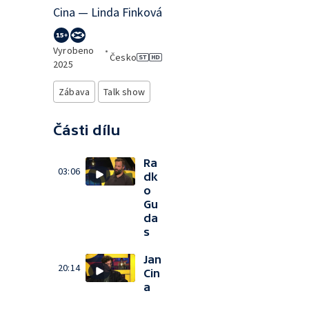
Cina — Linda Finková
Vyrobeno
•
Česko
2025
Zábava
Talk show
Části dílu
Ra
03:06
dk
o
Gu
da
s
Jan
20:14
Cin
a