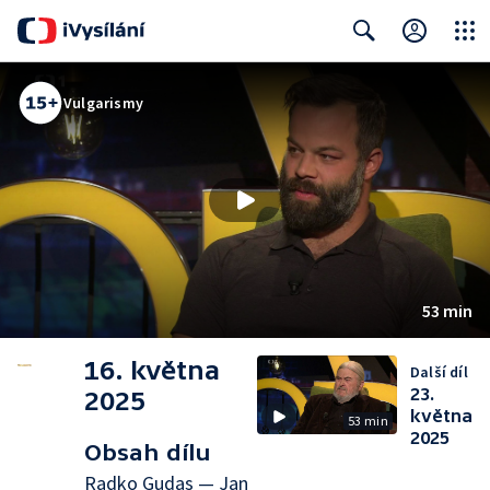
Close
Search
Vulgarismy
53 min
16. května
Další díl
23.
2025
května
53 min
2025
Obsah dílu
Radko Gudas — Jan