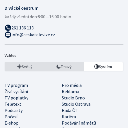
Divácké centrum
každý všední den:
8:00—16:00 hodin
261 136 113
info@ceskatelevize.cz
Vzhled
Světlý
Tmavý
Systém
TV program
Pro média
Živé vysílání
Reklama
TV poplatky
Studio Brno
Teletext
Studio Ostrava
Podcasty
Rada ČT
Počasí
Kariéra
E-shop
Podávání námětů