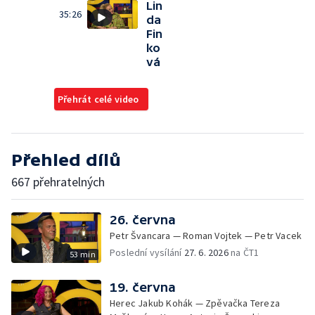
Lin
35:26
da
Fin
ko
vá
Přehrát celé video
Přehled dílů
667 přehratelných
26. června
Petr Švancara — Roman Vojtek — Petr Vacek
Poslední vysílání
27. 6. 2026
na ČT1
53 min
19. června
Herec Jakub Kohák — Zpěvačka Tereza