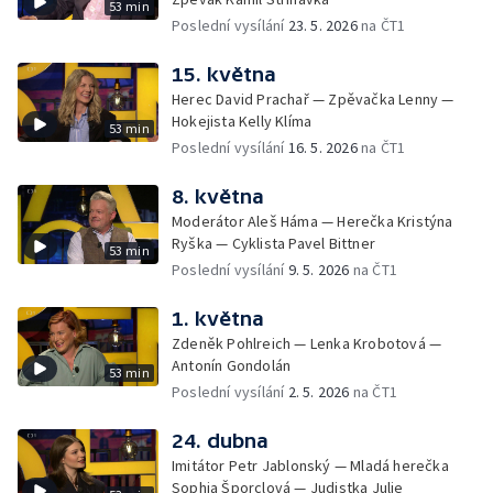
53 min
Poslední vysílání
23. 5. 2026
na ČT1
15. května
Herec David Prachař — Zpěvačka Lenny —
Hokejista Kelly Klíma
53 min
Poslední vysílání
16. 5. 2026
na ČT1
8. května
Moderátor Aleš Háma — Herečka Kristýna
Ryška — Cyklista Pavel Bittner
53 min
Poslední vysílání
9. 5. 2026
na ČT1
1. května
Zdeněk Pohlreich — Lenka Krobotová —
Antonín Gondolán
53 min
Poslední vysílání
2. 5. 2026
na ČT1
24. dubna
Imitátor Petr Jablonský — Mladá herečka
Sophia Šporclová — Judistka Julie