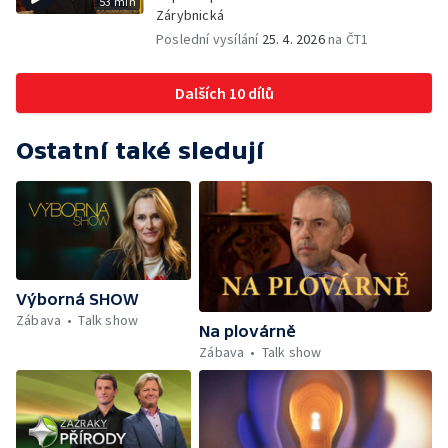
53 min
Zárybnická
Poslední vysílání
25. 4. 2026
na ČT1
Dalších 10 dílů
Ostatní také sledují
Výborná SHOW
Zábava
Talk show
Na plovárně
Zábava
Talk show