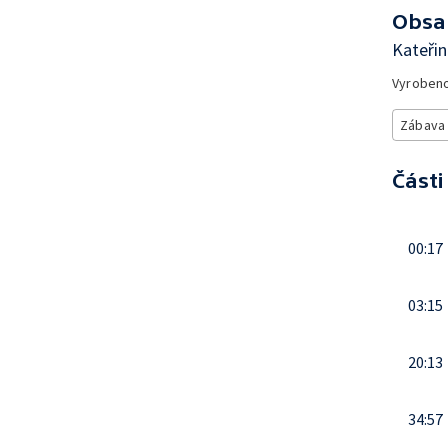
Obsa
Kateři
Vyroben
Zábava
Části
00:17
03:15
20:13
34:57