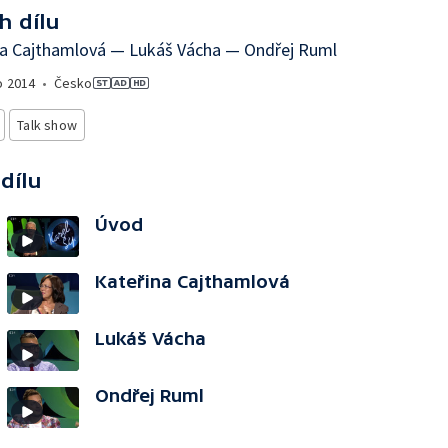
h dílu
na Cajthamlová — Lukáš Vácha — Ondřej Ruml
o
2014
•
Česko
Talk show
 dílu
Úvod
Kateřina Cajthamlová
Lukáš Vácha
Ondřej Ruml