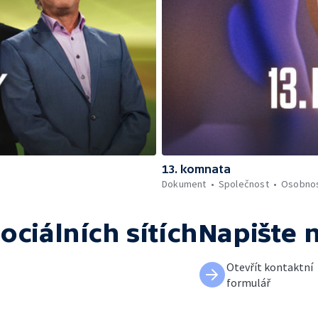
13. komnata
Dokument
Společnost
Osobnos
ociálních sítích
Napište 
Otevřít kontaktní
formulář