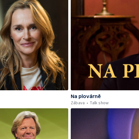
Na plovárně
Zábava
Talk show