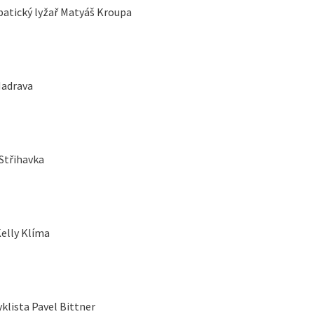
batický lyžař Matyáš Kroupa
Hadrava
Střihavka
elly Klíma
lista Pavel Bittner