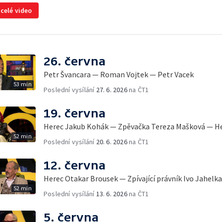
 celé video
26. června
Petr Švancara — Roman Vojtek — Petr Vacek
53 min
Poslední vysílání
27. 6. 2026
na ČT1
19. června
Herec Jakub Kohák — Zpěvačka Tereza Mašková — He
52 min
Poslední vysílání
20. 6. 2026
na ČT1
12. června
Herec Otakar Brousek — Zpívající právník Ivo Jahel
52 min
Poslední vysílání
13. 6. 2026
na ČT1
5. června