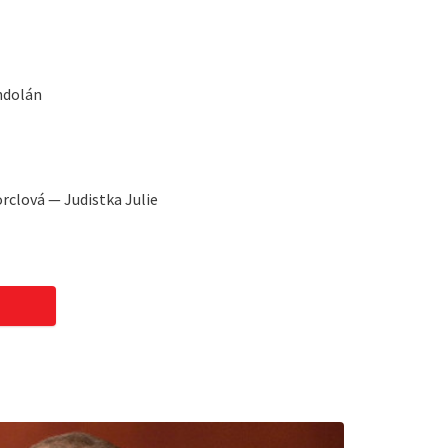
ndolán
rclová — Judistka Julie