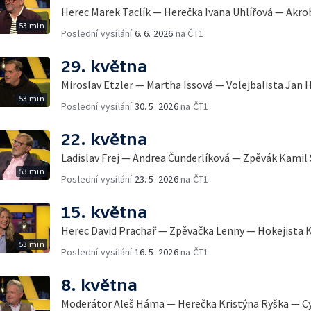
Herec Marek Taclík — Herečka Ivana Uhlířová — Akro
53 min
Poslední vysílání
6. 6. 2026
na ČT1
29. května
Miroslav Etzler — Martha Issová — Volejbalista Jan 
53 min
Poslední vysílání
30. 5. 2026
na ČT1
22. května
Ladislav Frej — Andrea Čunderlíková — Zpěvák Kamil 
53 min
Poslední vysílání
23. 5. 2026
na ČT1
15. května
Herec David Prachař — Zpěvačka Lenny — Hokejista K
53 min
Poslední vysílání
16. 5. 2026
na ČT1
8. května
Moderátor Aleš Háma — Herečka Kristýna Ryška — Cyk