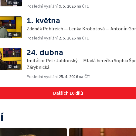
53 min
Poslední vysílání
9. 5. 2026
na ČT1
1. května
Zdeněk Pohlreich — Lenka Krobotová — Antonín Go
53 min
Poslední vysílání
2. 5. 2026
na ČT1
24. dubna
Imitátor Petr Jablonský — Mladá herečka Sophia Špo
53 min
Zárybnická
Poslední vysílání
25. 4. 2026
na ČT1
Dalších 10 dílů
í