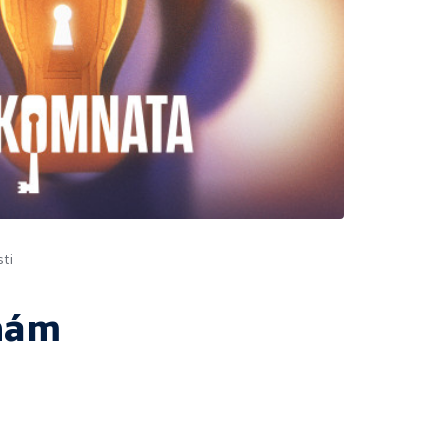
ti
nám