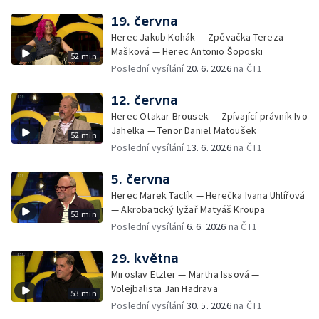
19. června
Herec Jakub Kohák — Zpěvačka Tereza
Mašková — Herec Antonio Šoposki
52 min
Poslední vysílání
20. 6. 2026
na ČT1
12. června
Herec Otakar Brousek — Zpívající právník Ivo
Jahelka — Tenor Daniel Matoušek
52 min
Poslední vysílání
13. 6. 2026
na ČT1
5. června
Herec Marek Taclík — Herečka Ivana Uhlířová
— Akrobatický lyžař Matyáš Kroupa
53 min
Poslední vysílání
6. 6. 2026
na ČT1
29. května
Miroslav Etzler — Martha Issová —
Volejbalista Jan Hadrava
53 min
Poslední vysílání
30. 5. 2026
na ČT1