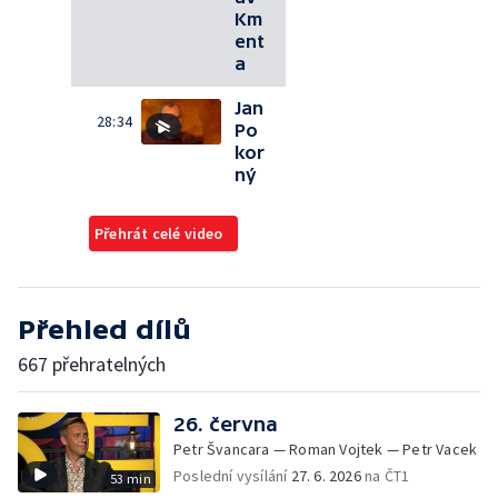
Km
ent
a
Jan
28:34
Po
kor
ný
Přehrát celé video
Přehled dílů
667 přehratelných
26. června
Petr Švancara — Roman Vojtek — Petr Vacek
Poslední vysílání
27. 6. 2026
na ČT1
53 min