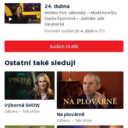
24. dubna
Imitátor Petr Jablonský — Mladá herečka
Sophia Šporclová — Judistka Julie
53 min
Zárybnická
Poslední vysílání
25. 4. 2026
na ČT1
Dalších 10 dílů
Ostatní také sledují
Výborná SHOW
Zábava
Talk show
Na plovárně
Zábava
Talk show