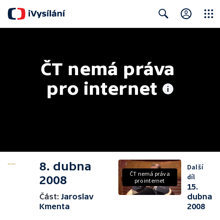
Close
Search
ČT nemá práva 
pro internet
8. dubna
Další
ČT nemá práva
díl
2008
pro internet
15.
Část:
Jaroslav
dubna
Kmenta
2008