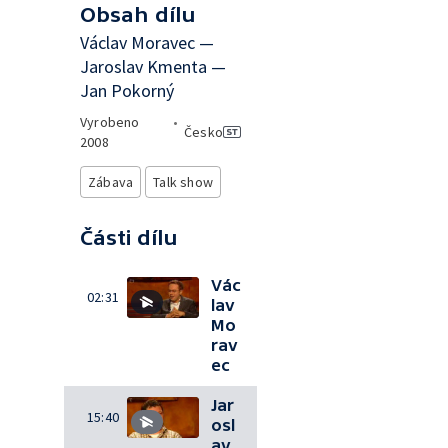
Obsah dílu
Václav Moravec —
Jaroslav Kmenta —
Jan Pokorný
Vyrobeno
•
Česko
2008
Zábava
Talk show
Části dílu
Vác
02:31
lav
Mo
rav
ec
Jar
15:40
osl
av