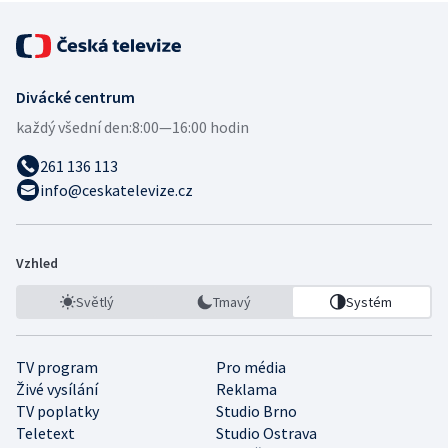
Divácké centrum
každý všední den:
8:00—16:00 hodin
261 136 113
info@ceskatelevize.cz
Vzhled
Světlý
Tmavý
Systém
TV program
Pro média
Živé vysílání
Reklama
TV poplatky
Studio Brno
Teletext
Studio Ostrava