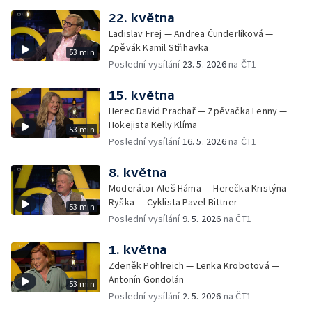
22. května
Ladislav Frej — Andrea Čunderlíková —
Zpěvák Kamil Střihavka
53 min
Poslední vysílání
23. 5. 2026
na ČT1
15. května
Herec David Prachař — Zpěvačka Lenny —
Hokejista Kelly Klíma
53 min
Poslední vysílání
16. 5. 2026
na ČT1
8. května
Moderátor Aleš Háma — Herečka Kristýna
Ryška — Cyklista Pavel Bittner
53 min
Poslední vysílání
9. 5. 2026
na ČT1
1. května
Zdeněk Pohlreich — Lenka Krobotová —
Antonín Gondolán
53 min
Poslední vysílání
2. 5. 2026
na ČT1