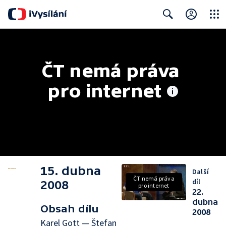
Close
Search
ČT nemá práva 
pro internet
15. dubna
Další
ČT nemá práva
díl
2008
pro internet
22.
dubna
Obsah dílu
2008
Karel Gott — Štefan