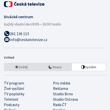
Divácké centrum
každý všední den:
8:00—16:00 hodin
261 136 113
info@ceskatelevize.cz
Vzhled
Světlý
Tmavý
Systém
TV program
Pro média
Živé vysílání
Reklama
TV poplatky
Studio Brno
Teletext
Studio Ostrava
Podcasty
Rada ČT
Počasí
Kariéra