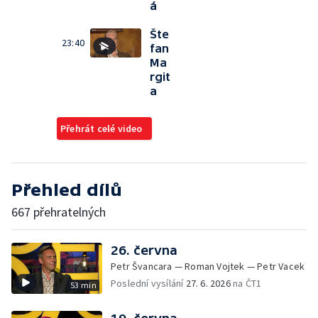
á
Šte
23:40
fan
Ma
rgit
a
Přehrát celé video
Přehled dílů
667 přehratelných
26. června
Petr Švancara — Roman Vojtek — Petr Vacek
Poslední vysílání
27. 6. 2026
na ČT1
53 min