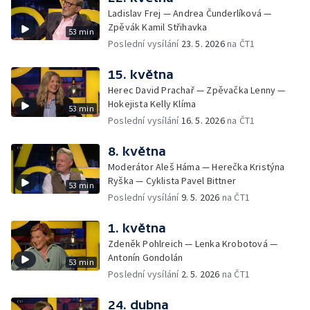
Ladislav Frej — Andrea Čunderlíková —
Zpěvák Kamil Střihavka
53 min
Poslední vysílání
23. 5. 2026
na ČT1
15. května
Herec David Prachař — Zpěvačka Lenny —
Hokejista Kelly Klíma
53 min
Poslední vysílání
16. 5. 2026
na ČT1
8. května
Moderátor Aleš Háma — Herečka Kristýna
Ryška — Cyklista Pavel Bittner
53 min
Poslední vysílání
9. 5. 2026
na ČT1
1. května
Zdeněk Pohlreich — Lenka Krobotová —
Antonín Gondolán
53 min
Poslední vysílání
2. 5. 2026
na ČT1
24. dubna