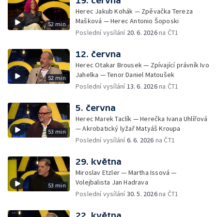
19. června
Herec Jakub Kohák — Zpěvačka Tereza
Mašková — Herec Antonio Šoposki
52 min
Poslední vysílání
20. 6. 2026
na ČT1
12. června
Herec Otakar Brousek — Zpívající právník Ivo
Jahelka — Tenor Daniel Matoušek
52 min
Poslední vysílání
13. 6. 2026
na ČT1
5. června
Herec Marek Taclík — Herečka Ivana Uhlířová
— Akrobatický lyžař Matyáš Kroupa
53 min
Poslední vysílání
6. 6. 2026
na ČT1
29. května
Miroslav Etzler — Martha Issová —
Volejbalista Jan Hadrava
53 min
Poslední vysílání
30. 5. 2026
na ČT1
22. května