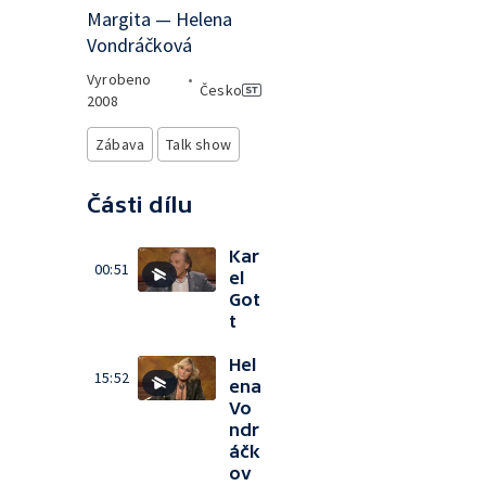
Margita — Helena
Vondráčková
Vyrobeno
•
Česko
2008
Zábava
Talk show
Části dílu
Kar
00:51
el
Got
t
Hel
15:52
ena
Vo
ndr
áčk
ov