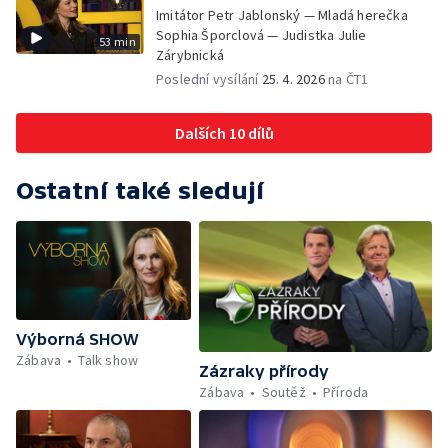
Imitátor Petr Jablonský — Mladá herečka
Sophia Šporclová — Judistka Julie
53 min
Zárybnická
Poslední vysílání
25. 4. 2026
na ČT1
Dalších 10 dílů
Ostatní také sledují
Výborná SHOW
Zábava
Talk show
Zázraky přírody
Zábava
Soutěž
Příroda