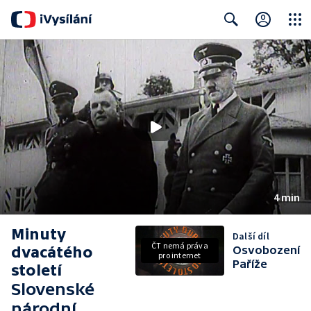
Close
Search
4 min
Minuty
Další díl
ČT nemá práva
dvacátého
Osvobození
pro internet
Paříže
století
Slovenské
národní