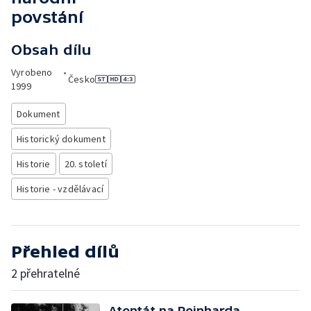
povstání
Obsah dílu
Vyrobeno
•
Česko
1999
Dokument
Historický dokument
Historie
20. století
Historie - vzdělávací
Přehled dílů
2 přehratelné
Atentát na Reinharda