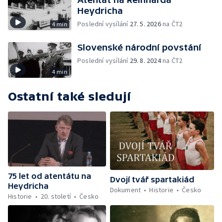
Heydricha
Poslední vysílání
27. 5. 2026
na ČT2
4 min
Slovenské národní povstání
Poslední vysílání
29. 8. 2024
na ČT2
4 min
Ostatní také sledují
75 let od atentátu na
Dvojí tvář spartakiád
Heydricha
Dokument
Historie
Česko
Historie
20. století
Česko