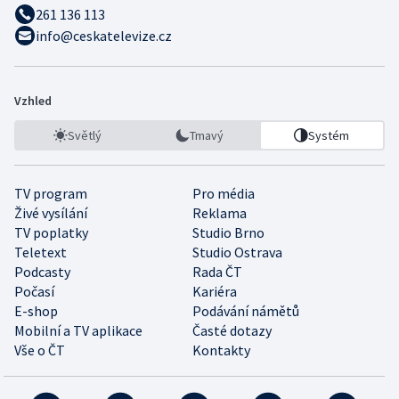
261 136 113
info@ceskatelevize.cz
Vzhled
Světlý
Tmavý
Systém
TV program
Pro média
Živé vysílání
Reklama
TV poplatky
Studio Brno
Teletext
Studio Ostrava
Podcasty
Rada ČT
Počasí
Kariéra
E-shop
Podávání námětů
Mobilní a TV aplikace
Časté dotazy
Vše o ČT
Kontakty