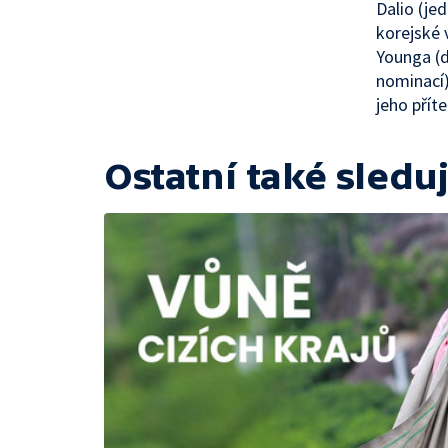
Dalio (je
korejské v
Younga (d
nominací)
jeho příte
Ostatní také sleduj