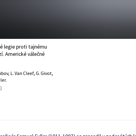
é legie proti tajnému
í. Americké válečné
bov, L. Van Cleef, G. Givot,
ler.