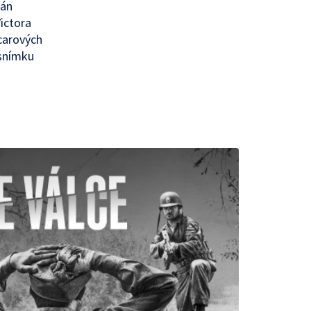
rán
Victora
scarových
 snímku