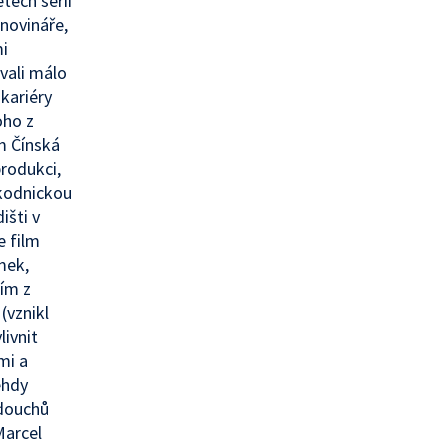
tech sérií
 novináře,
mi
vali málo
 kariéry
oho z
lm Čínská
produkci,
škodnickou
išti v
 film
mek,
ním z
(vznikl
livnit
mi a
ehdy
adouchů
Marcel