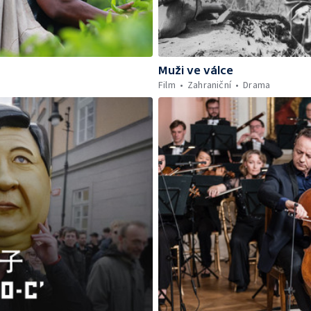
Muži ve válce
Film
Zahraniční
Drama