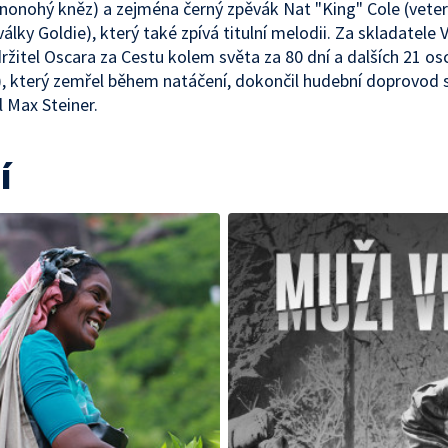
dnonohý kněz) a zejména černý zpěvák Nat "King" Cole (vete
álky Goldie), který také zpívá titulní melodii. Za skladatele 
ržitel Oscara za Cestu kolem světa za 80 dní a dalších 21 o
, který zemřel během natáčení, dokončil hudební doprovod
l Max Steiner.
í