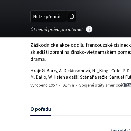
Nelze přehrát
ČT nemá práva pro internet
Záškodnická akce oddílu francouzské cizineck
skladišti zbraní na čínsko-vietnamském pomez
drama.
Hrají: G. Barry, A. Dickinsonová, N. „King“ Cole, P. Du
M. Dalio, W. Hsieh a další. Scénář a režie: Samuel Ful
Vyrobeno
1957
•
92 min
•
Spojené státy americké
O pořadu