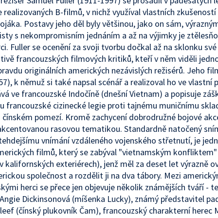
režisér Samuel Fuller (1911-1997) se prosadil v padesátých le
 realizovaných B-filmů, v nichž využíval vlastních zkušeností
vojáka. Postavy jeho děl byly většinou, jako on sám, výrazný
listy s nekompromisním jednáním a až na výjimky je ztělesňo
ci. Fuller se ocenění za svoji tvorbu dočkal až na sklonku své
ativě francouzských filmových kritiků, kteří v něm viděli jedn
pravdu originálních amerických nezávislých režisérů. Jeho fi
57), k němuž si také napsal scénář a realizoval ho ve vlastní 
vá ve francouzské Indočíně (dnešní Vietnam) a popisuje zá
lu francouzské cizinecké legie proti tajnému muničnímu sklad
 čínském pomezí. Kromě zachycení dobrodružné bojové akce
 akcentovanou rasovou tematikou. Standardně natočený sní
tehdejšímu vnímání vzdáleného vojenského střetnutí, je jed
merických filmů, který se zabýval "vietnamským konfliktem" 
v kalifornských exteriérech), jenž měl za deset let výrazně ov
rickou společnost a rozdělit ji na dva tábory. Mezi americký
kými herci se přece jen objevuje několik známějších tváří - t
í Angie Dickinsonová (míšenka Lucky), známý představitel p
leef (čínský plukovník Čam), francouzský charakterní herec 