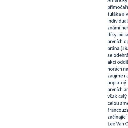
Americký 
přímočaře
tuláka a 
individua
známí her
díky inici
prvních o
brána (19
se odehrá
akci oddí
horách na
zaujme i
poplatný 
prvních a
však celý 
celou ame
francouzs
začínajíc
Lee Van C