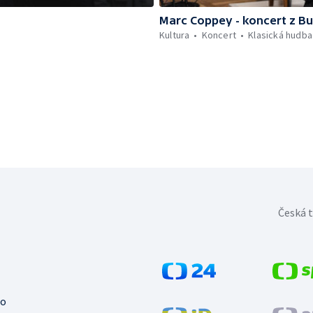
Marc Coppey - koncert z B
Kultura
Koncert
Klasická hudba
Česká t
no