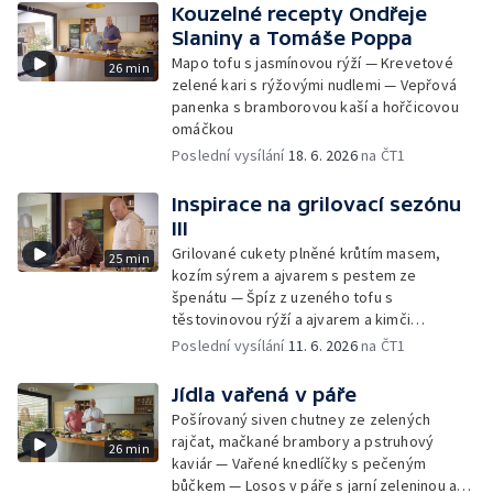
Kouzelné recepty Ondřeje
Slaniny a Tomáše Poppa
Mapo tofu s jasmínovou rýží — Krevetové
26 min
zelené kari s rýžovými nudlemi — Vepřová
panenka s bramborovou kaší a hořčicovou
omáčkou
Poslední vysílání
18. 6. 2026
na ČT1
Inspirace na grilovací sezónu
III
Grilované cukety plněné krůtím masem,
25 min
kozím sýrem a ajvarem s pestem ze
špenátu — Špíz z uzeného tofu s
těstovinovou rýží a ajvarem a kimči
majonézou — Jehněčí karbanátky s
Poslední vysílání
11. 6. 2026
na ČT1
pšeničnými plackami a jogurt s ajvarem
Jídla vařená v páře
Pošírovaný siven chutney ze zelených
rajčat, mačkané brambory a pstruhový
26 min
kaviár — Vařené knedlíčky s pečeným
bůčkem — Losos v páře s jarní zeleninou a