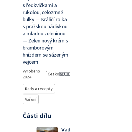
s ředkvičkami a
rukolou, celozrnné
bulky — Králičí rolka
s pražskou nádivkou
a mladou zeleninou
— Zeleninový krém s
bramborovým
hnízdem se sázeným
vejcem
Vyrobeno
•
Česko
2024
Rady a recepty
Vaření
Části dílu
Vají