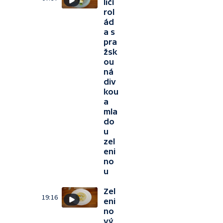
ličí
rol
ád
a s
pra
žsk
ou
ná
div
kou
a
mla
do
u
zel
eni
no
u
Zel
19:16
eni
no
vý