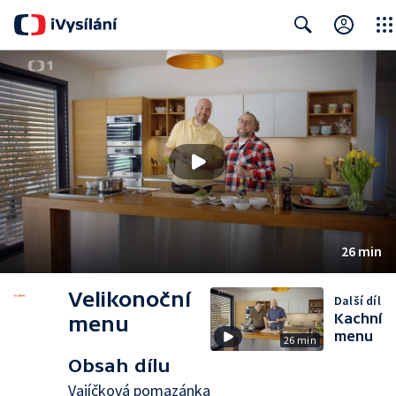
Close
Search
26 min
Velikonoční
Další díl
Kachní
menu
menu
26 min
Obsah dílu
Vajíčková pomazánka