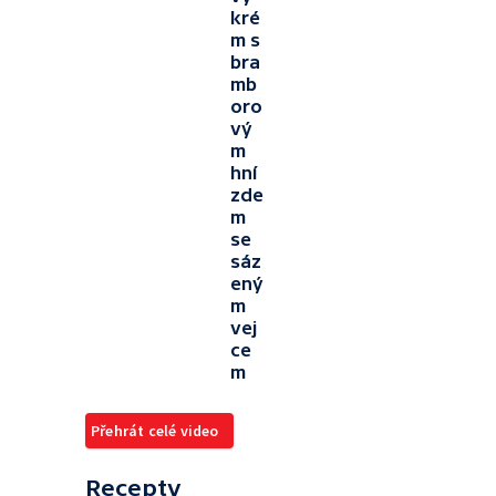
kré
m s
bra
mb
oro
vý
m
hní
zde
m
se
sáz
ený
m
vej
ce
m
Přehrát celé video
Recepty