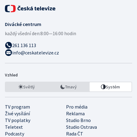
Divácké centrum
každý všední den:
8:00—16:00 hodin
261 136 113
info@ceskatelevize.cz
Vzhled
Světlý
Tmavý
Systém
TV program
Pro média
Živé vysílání
Reklama
TV poplatky
Studio Brno
Teletext
Studio Ostrava
Podcasty
Rada ČT