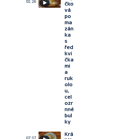
01:26
čko
vá
po
ma
zán
ka
s
řed
kvi
čka
mi
a
ruk
olo
u,
cel
ozr
nné
bul
ky
Krá
07:37