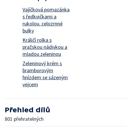
Vajíčková pomazánka
s ředkvičkami a
rukolou, celozrnné
bulky
Králičí rolka s
pražskou nádivkou a
mladou zeleninou
Zeleninový krém s
bramborovým
hnízdem se sázeným
vejcem
Přehled dílů
801 přehratelných