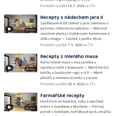
Poslední vysílání
14. 5. 2026
na ČT1
Recepty s nádechem jara II
Zadělávané krůtí stehno s jarní zeleninou a
pečenou chřestovou nádivkou — Mrkvové
25 min
smažené placky s bylinkovým hummusem a
chilli cottage — Závitek z jarního těsta
plněný lososem, fenykl s kokosovým
Poslední vysílání
7. 5. 2026
na ČT1
krémem se žlutým kari
Recepty z mletého masa
Kuřecí mleté maso s mozzarellou a
rajčatový salát s kuskusem — Mleté hovězí
26 min
kuličky s houbovým ragú a rýží — Mleté
jehněčí a zeleninová směs s cizrnou
Poslední vysílání
30. 4. 2026
na ČT1
Farmářské recepty
Hovězí krk na houbách, noky a opečená
mrkev s mandlemi a libečkem — Pečený
25 min
pstruh s bylinkami, květákové pyré, omáčka