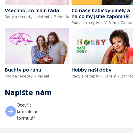
Všechno, co mám ráda
Co naše babičky uměly a
na co my jsme zapomněli
Rady a recepty
Vaření
Zahrada
Rady a recepty
Vaření
Zahra
Buchty po ránu
Hobby naší doby
Rady a recepty
Vaření
Rady a recepty
Vaření
Zahra
Napište nám
Otevřít
kontaktní
formulář