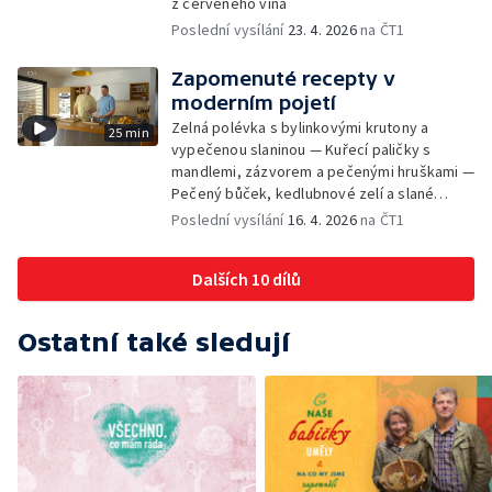
z červeného vína
Poslední vysílání
23. 4. 2026
na ČT1
Zapomenuté recepty v
moderním pojetí
Zelná polévka s bylinkovými krutony a
25 min
vypečenou slaninou — Kuřecí paličky s
mandlemi, zázvorem a pečenými hruškami —
Pečený bůček, kedlubnové zelí a slané
škubánky
Poslední vysílání
16. 4. 2026
na ČT1
Dalších 10 dílů
Ostatní také sledují