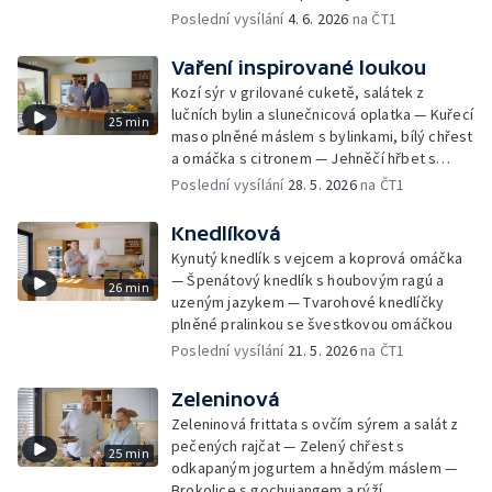
omáčkou z růžového vína
Poslední vysílání
4. 6. 2026
na ČT1
Vaření inspirované loukou
Kozí sýr v grilované cuketě, salátek z
lučních bylin a slunečnicová oplatka — Kuřecí
25 min
maso plněné máslem s bylinkami, bílý chřest
a omáčka s citronem — Jehněčí hřbet s
rajčatovou polentou, krémovým pórkem a
Poslední vysílání
28. 5. 2026
na ČT1
máslovými sladkými mrkvičkami
Knedlíková
Kynutý knedlík s vejcem a koprová omáčka
— Špenátový knedlík s houbovým ragú a
26 min
uzeným jazykem — Tvarohové knedlíčky
plněné pralinkou se švestkovou omáčkou
Poslední vysílání
21. 5. 2026
na ČT1
Zeleninová
Zeleninová frittata s ovčím sýrem a salát z
pečených rajčat — Zelený chřest s
25 min
odkapaným jogurtem a hnědým máslem —
Brokolice s gochujangem a rýží