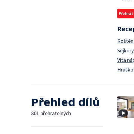
Přehrát
Rece
Roštěn
Sejkory
Vita ná
Hruškov
Přehled dílů
801 přehratelných