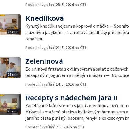
Poslední vysílání
28. 5. 2026
na ČT1
Knedlíková
Kynutý knedlík s vejcem a koprová omáčka — Špenát
26 min
a uzeným jazykem — Tvarohové knedlíčky plněné pra
omáčkou
Poslední vysílání
21. 5. 2026
na ČT1
Zeleninová
Zeleninová frittata s ovčím sýrem a salát z pečených 
25 min
odkapaným jogurtem a hnědým máslem — Brokolice 
Poslední vysílání
14. 5. 2026
na ČT1
Recepty s nádechem jara II
Zadělávané krůtí stehno s jarní zeleninou a pečenou
25 min
Mrkvové smažené placky s bylinkovým hummusem a ch
jarního těsta plněný lososem, fenykl s kokosovým k
Poslední vysílání
7. 5. 2026
na ČT1