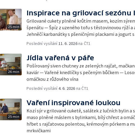
Inspirace na grilovací sezónu I
Grilované cukety plněné krůtím masem, kozím sýrem
25 min
špenátu — Špíz z uzeného tofu s těstovinovou rýží 
Jehněčí karbanátky s pšeničnými plackami a jogurt s
Poslední vysílání
11. 6. 2026
na ČT1
Jídla vařená v páře
Pošírovaný siven chutney ze zelených rajčat, mačka
26 min
kaviár — Vařené knedlíčky s pečeným bůčkem — Losos 
omáčkou z růžového vína
Poslední vysílání
4. 6. 2026
na ČT1
Vaření inspirované loukou
Kozí sýr v grilované cuketě, salátek z lučních bylin a
25 min
maso plněné máslem s bylinkami, bílý chřest a omáč
hřbet s rajčatovou polentou, krémovým pórkem a m
mrkvičkami