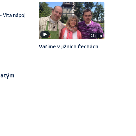
 Vita nápoj
23 min
Vaříme v jižních Čechách
patým