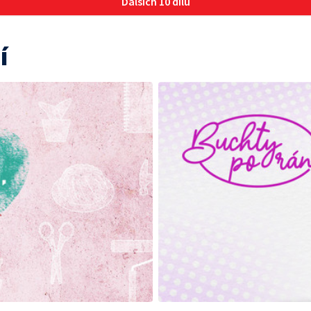
Dalších 10 dílů
í