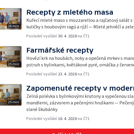
Recepty z mletého masa
Kuřecí mleté maso s mozzarellou a rajčatový salát 
26 min
kuličky s houbovým ragú a rýží — Mleté jehněčí a zel
Poslední vysílání
30. 4. 2026
na ČT1
Farmářské recepty
Hovězí krk na houbách, noky a opečená mrkev s man
25 min
pstruh s bylinkami, květákové pyré, omáčka z červen
Poslední vysílání
23. 4. 2026
na ČT1
Zapomenuté recepty v modern
Zelná polévka s bylinkovými krutony a vypečenou sla
25 min
mandlemi, zázvorem a pečenými hruškami — Pečený b
slané škubánky
Poslední vysílání
16. 4. 2026
na ČT1