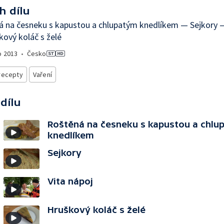
h dílu
 na česneku s kapustou a chlupatým knedlíkem — Sejkory —
ový koláč s želé
o
2013
•
Česko
recepty
Vaření
 dílu
Roštěná na česneku s kapustou a chlu
knedlíkem
Sejkory
Vita nápoj
Hruškový koláč s želé