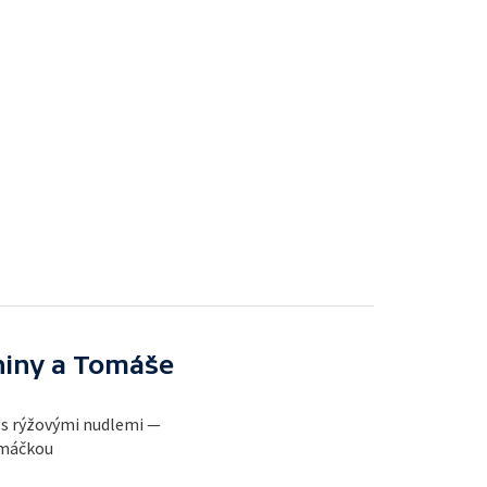
niny a Tomáše
 s rýžovými nudlemi —
omáčkou