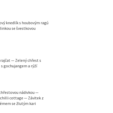
ový knedlík s houbovým ragú
linkou se švestkovou
rajčat — Zelený chřest s
s gochujangem a rýží
 chřestovou nádivkou —
illi cottage — Závitek z
rémem se žlutým kari