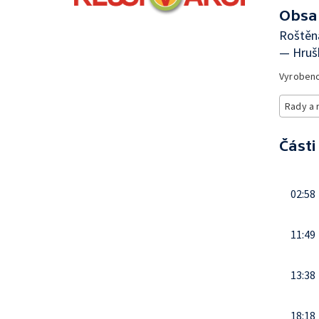
Obsa
Roštěná
— Hrušk
Vyroben
Rady a 
Části
02:58
11:49
13:38
18:18