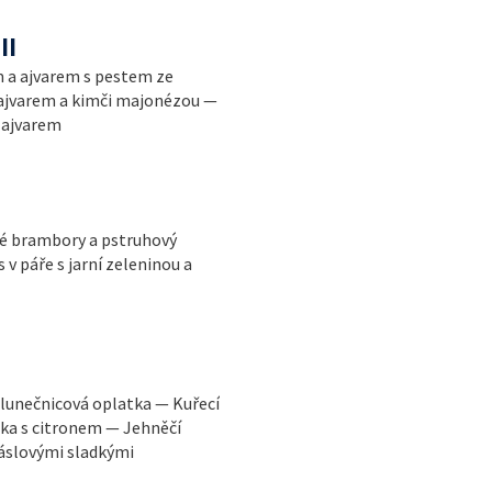
II
 a ajvarem s pestem ze
a ajvarem a kimči majonézou —
 ajvarem
né brambory a pstruhový
v páře s jarní zeleninou a
 slunečnicová oplatka — Kuřecí
ka s citronem — Jehněčí
áslovými sladkými