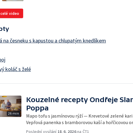
 celé video
pty
á na česneku s kapustou a chlupatým knedlíkem
poj
ý koláč s želé
Kouzelné recepty Ondřeje Sla
Poppa
26 min
Mapo tofu s jasmínovou rýží — Krevetové zelené kari
Vepřová panenka s bramborovou kaší a hořčicovou 
Poslední vysílání
18. 6. 2026
na ČT1