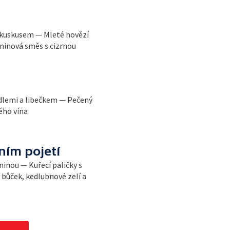
s kuskusem — Mleté hovězí
eninová směs s cizrnou
dlemi a libečkem — Pečený
ého vína
ím pojetí
ninou — Kuřecí paličky s
ůček, kedlubnové zelí a