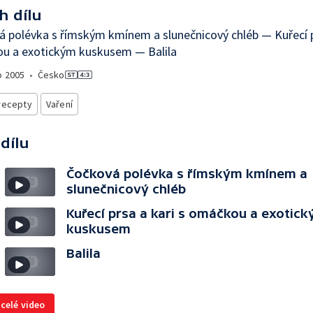
h dílu
 polévka s římským kmínem a slunečnicový chléb — Kuřecí p
u a exotickým kuskusem — Balila
o
2005
•
Česko
recepty
Vaření
 dílu
Čočková polévka s římským kmínem a
slunečnicový chléb
Kuřecí prsa a kari s omáčkou a exotic
kuskusem
Balila
 celé video