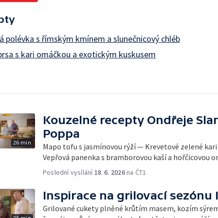
pty
á polévka s římským kmínem a slunečnicový chléb
prsa s kari omáčkou a exotickým kuskusem
Kouzelné recepty Ondřeje Sla
Poppa
26 min
Mapo tofu s jasmínovou rýží — Krevetové zelené kari
Vepřová panenka s bramborovou kaší a hořčicovou 
Poslední vysílání
18. 6. 2026
na ČT1
Inspirace na grilovací sezónu I
Grilované cukety plněné krůtím masem, kozím sýrem
25 min