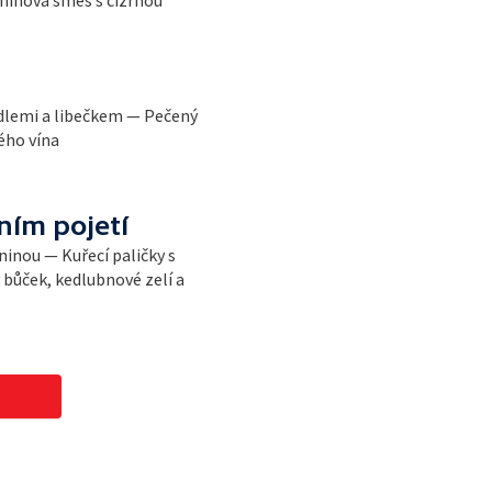
eninová směs s cizrnou
dlemi a libečkem — Pečený
ého vína
ím pojetí
ninou — Kuřecí paličky s
ůček, kedlubnové zelí a