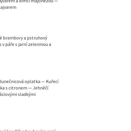
a ajvarem a kimči majonézou —
 ajvarem
né brambory a pstruhový
v páře s jarní zeleninou a
 slunečnicová oplatka — Kuřecí
ka s citronem — Jehněčí
áslovými sladkými