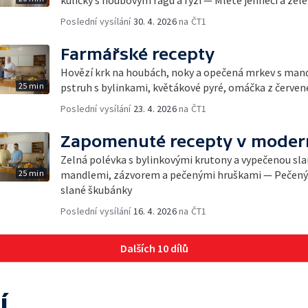
kuličky s houbovým ragú a rýží — Mleté jehněčí a zel
Poslední vysílání
30. 4. 2026
na ČT1
Farmářské recepty
Hovězí krk na houbách, noky a opečená mrkev s man
25 min
pstruh s bylinkami, květákové pyré, omáčka z červen
Poslední vysílání
23. 4. 2026
na ČT1
Zapomenuté recepty v modern
Zelná polévka s bylinkovými krutony a vypečenou sla
25 min
mandlemi, zázvorem a pečenými hruškami — Pečený b
slané škubánky
Poslední vysílání
16. 4. 2026
na ČT1
Dalších 10 dílů
í