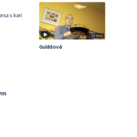
rsa s kari
23 min
Gulášová
kým