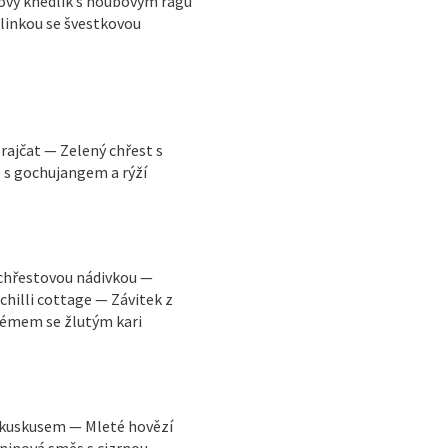
ový knedlík s houbovým ragú
linkou se švestkovou
rajčat — Zelený chřest s
s gochujangem a rýží
 chřestovou nádivkou —
illi cottage — Závitek z
rémem se žlutým kari
s kuskusem — Mleté hovězí