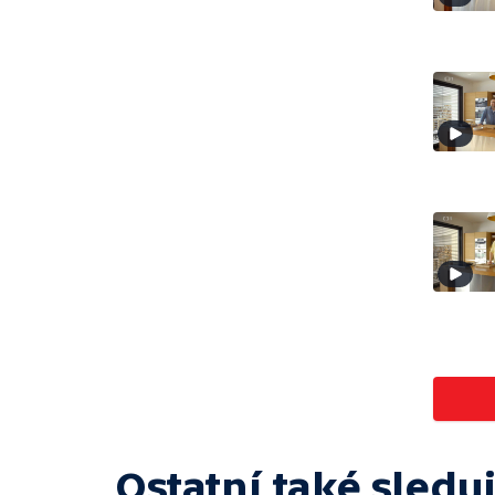
Ostatní také sleduj