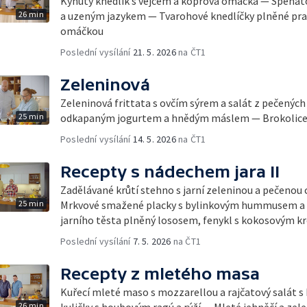
Kynutý knedlík s vejcem a koprová omáčka — Špenát
26 min
a uzeným jazykem — Tvarohové knedlíčky plněné pra
omáčkou
Poslední vysílání
21. 5. 2026
na ČT1
Zeleninová
Zeleninová frittata s ovčím sýrem a salát z pečených 
25 min
odkapaným jogurtem a hnědým máslem — Brokolice 
Poslední vysílání
14. 5. 2026
na ČT1
Recepty s nádechem jara II
Zadělávané krůtí stehno s jarní zeleninou a pečenou
25 min
Mrkvové smažené placky s bylinkovým hummusem a ch
jarního těsta plněný lososem, fenykl s kokosovým k
Poslední vysílání
7. 5. 2026
na ČT1
Recepty z mletého masa
Kuřecí mleté maso s mozzarellou a rajčatový salát 
26 min