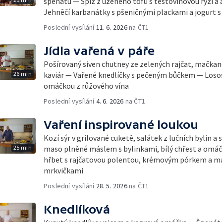
špenátu — Špíz z uzeného tofu s těstovinovou rýží 
Jehněčí karbanátky s pšeničnými plackami a jogurt s
Poslední vysílání
11. 6. 2026
na ČT1
Jídla vařená v páře
Pošírovaný siven chutney ze zelených rajčat, mačka
26 min
kaviár — Vařené knedlíčky s pečeným bůčkem — Losos 
omáčkou z růžového vína
Poslední vysílání
4. 6. 2026
na ČT1
Vaření inspirované loukou
Kozí sýr v grilované cuketě, salátek z lučních bylin a
25 min
maso plněné máslem s bylinkami, bílý chřest a omáč
hřbet s rajčatovou polentou, krémovým pórkem a m
mrkvičkami
Poslední vysílání
28. 5. 2026
na ČT1
Knedlíková