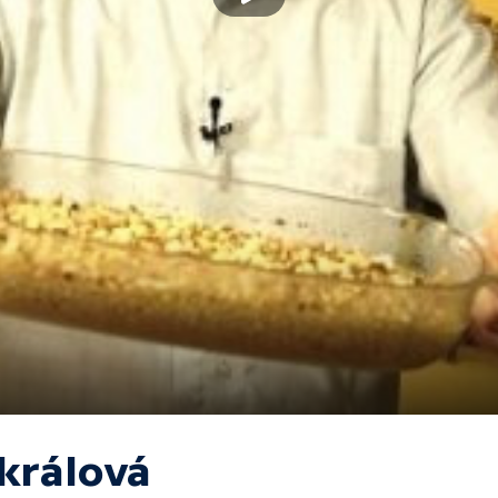
íkrálová