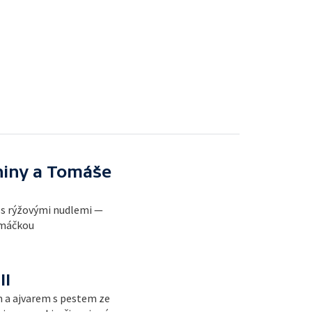
niny a Tomáše
 s rýžovými nudlemi —
omáčkou
II
 a ajvarem s pestem ze