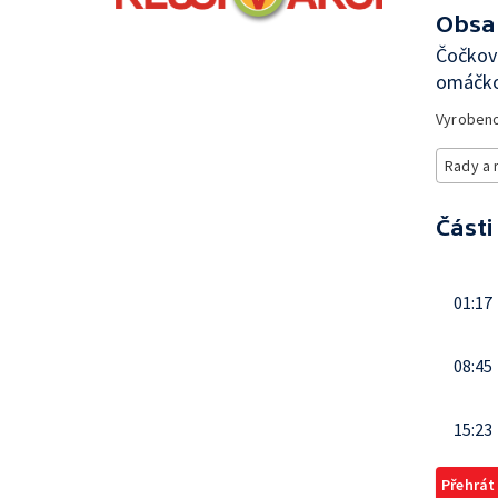
Obsa
Čočková
omáčko
Vyroben
Rady a 
Části
01:17
08:45
15:23
Přehrát