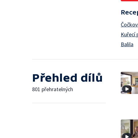
Rece
Čočkov
Kuřecí 
Balila
Přehled dílů
801 přehratelných