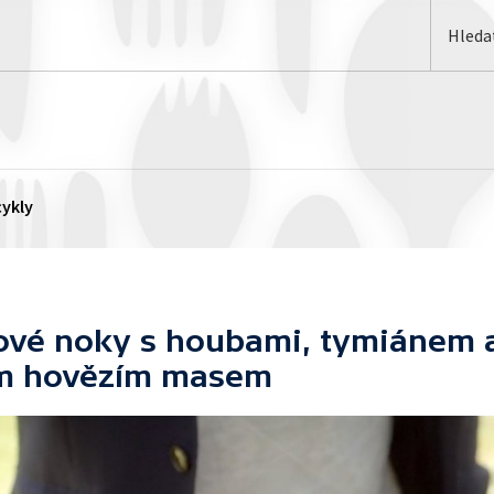
ykly
vé noky s houbami, tymiánem 
m hovězím masem