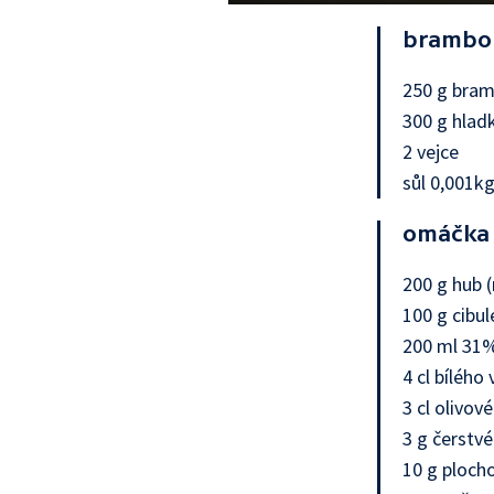
brambo
250 g bra
300 g hla
2 vejce
sůl 0,001k
omáčka
200 g hub (
100 g cibul
200 ml 31
4 cl bílého 
3 cl olivov
3 g čerstv
10 g plocho