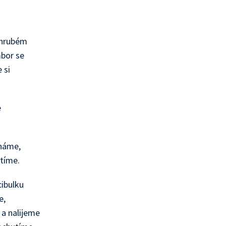
 hrubém
mbor se
 si
e
cháme,
tíme.
cibulku
e,
 a nalijeme