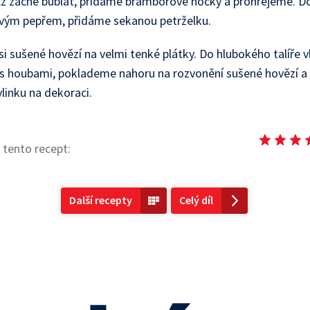
ž začne bublat, přidáme bramborové nočky a prohřejeme. 
stvým pepřem, přidáme sekanou petrželku.
si sušené hovězí na velmi tenké plátky. Do hlubokého talíře 
 s houbami, poklademe nahoru na rozvonění sušené hovězí a
linku na dekoraci.
tento recept:
Další recepty
Celý díl