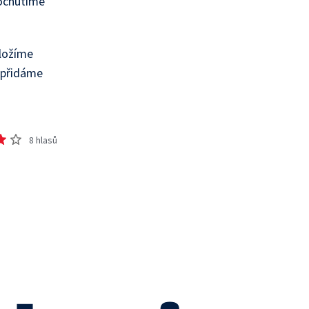
Dochutíme
vložíme
 přidáme
8
hlasů