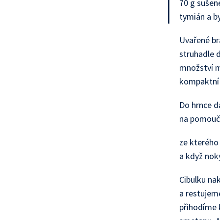
70 g sušen
tymián a b
Uvařené b
struhadle 
množství mo
kompaktní 
Do hrnce d
na pomouče
ze kterého
a když nok
Cibulku na
a restujem
přihodíme 