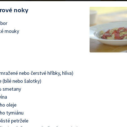
rové noky
mbor
dké mouky
g
mražené nebo čerstvé hříbky, hlíva)
e (bílé nebo šalotky)
% smetany
vína
ého oleje
ého tymiánu
listé petržele