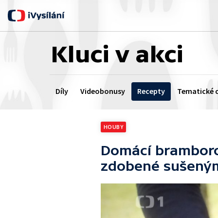
Kluci v akci
Díly
Videobonusy
Recepty
Tematické c
HOUBY
Domácí bramboro
zdobené sušený