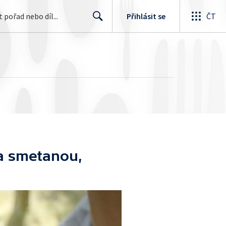
Přihlásit se
ČT
Search
a smetanou,