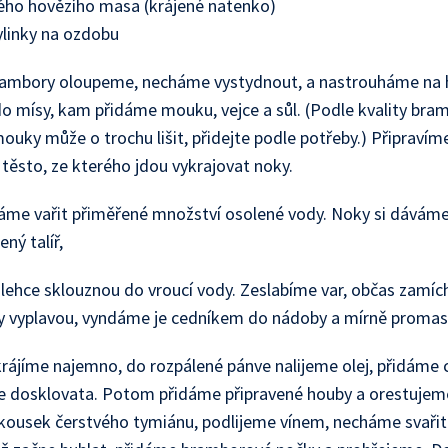
ého hovězího masa (krájené natenko)
ylinky na ozdobu
rambory oloupeme, necháme vystydnout, a nastrouháme na
do mísy, kam přidáme mouku, vejce a sůl. (Podle kvality bra
uky může o trochu lišit, přidejte podle potřeby.) Připravíme
těsto, ze kterého jdou vykrajovat noky.
áme vařit přiměřené množství osolené vody. Noky si dávám
ný talíř,
 lehce sklouznou do vroucí vody. Zeslabíme var, občas zamí
y vyplavou, vyndáme je cedníkem do nádoby a mírně promas
krájíme najemno, do rozpálené pánve nalijeme olej, přidáme 
e dosklovata. Potom přidáme připravené houby a orestujem
kousek čerstvého tymiánu, podlijeme vínem, necháme svařit