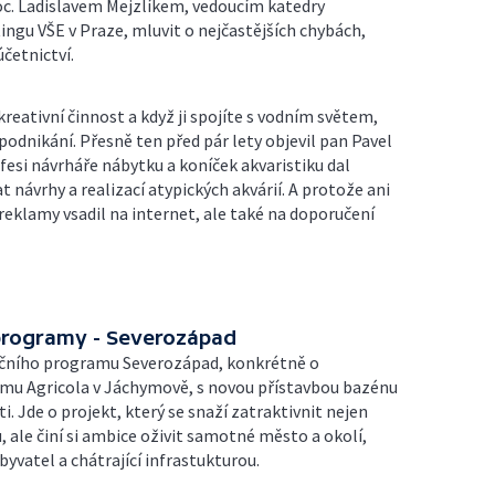
c. Ladislavem Mejzlíkem, vedoucím katedry
tingu VŠE v Praze, mluvit o nejčastějších chybách,
účetnictví.
reativní činnost a když ji spojíte s vodním světem,
podnikání. Přesně ten před pár lety objevil pan Pavel
ofesi návrháře nábytku a koníček akvaristiku dal
 návrhy a realizací atypických akvárií. A protože ani
reklamy vsadil na internet, ale také na doporučení
 programy - Severozápad
čního programu Severozápad, konkrétně o
mu Agricola v Jáchymově, s novou přístavbou bazénu
ti. Jde o projekt, který se snaží zatraktivnit nejen
 ale činí si ambice oživit samotné město a okolí,
yvatel a chátrající infrastukturou.