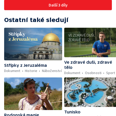
Další 3 díly
Ostatní také sledují
Ve zdravé duši, zdravé
Střípky z Jeruzaléma
tělo
Dokument
Historie
Náboženství
Dokument
Osobnosti
Sport
Tunisko
Rodopská magie