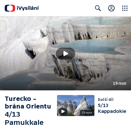
Close
Search
19 min
Turecko –
Další díl
brána Orientu
5/13
Kappadokie
4/13
19 min
Pamukkale