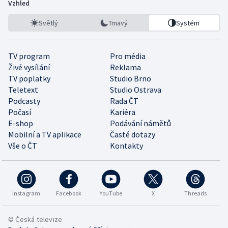
Vzhled
Světlý
Tmavý
Systém
TV program
Pro média
Živé vysílání
Reklama
TV poplatky
Studio Brno
Teletext
Studio Ostrava
Podcasty
Rada ČT
Počasí
Kariéra
E-shop
Podávání námětů
Mobilní a TV aplikace
Časté dotazy
Vše o ČT
Kontakty
Instagram
Facebook
YouTube
X
Threads
© Česká televize