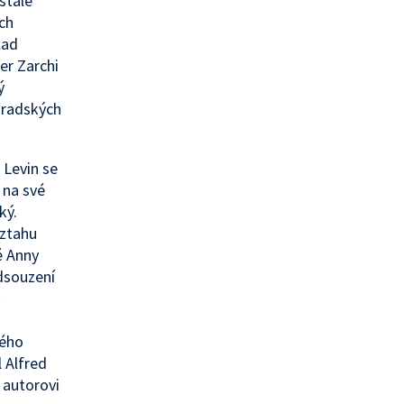
stále
ch
lad
er Zarchi
ý
hradských
 Levin se
 na své
ký.
vztahu
é Anny
odsouzení
ného
 Alfred
 autorovi