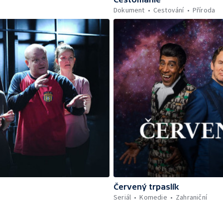
Dokument
Cestování
Příroda
Červený trpaslík
Seriál
Komedie
Zahraniční