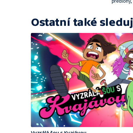
předlohy,
Ostatní také sleduj
Vyzrálá šou s Kvajávou