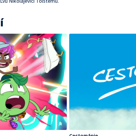
 Lvu Nikolajeviči Tolstému.
í
Cestománie