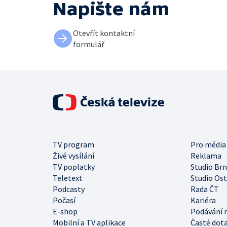
Napište nám
Otevřít kontaktní
formulář
TV program
Pro média
Živé vysílání
Reklama
TV poplatky
Studio Br
Teletext
Studio Os
Podcasty
Rada ČT
Počasí
Kariéra
E-shop
Podávání 
Mobilní a TV aplikace
Časté dot