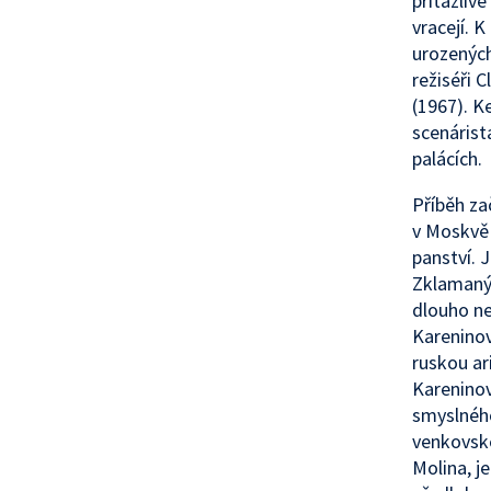
přitažliv
vracejí. 
urozených
režiséři 
(1967). K
scenárist
palácích.
Příběh za
v Moskvě 
panství. 
Zklamaný 
dlouho ne
Kareninov
ruskou ar
Kareninov
smyslnéh
venkovské
Molina, j