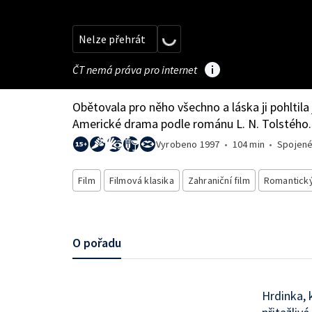
Nelze přehrát
ČT nemá práva pro internet
Obětovala pro něho všechno a láska ji pohltil
Americké drama podle románu L. N. Tolstého.
Vyrobeno
1997
•
104 min
•
Spojené
Film
Filmová klasika
Zahraniční film
Romantický
O pořadu
Hrdinka, 