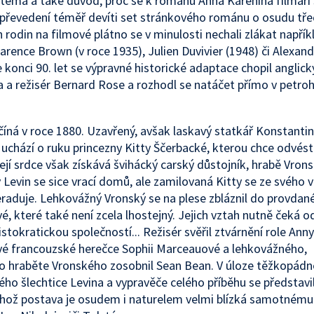
é téma a také důvod, proč se k románu Anna Karenina filmaři 
K převedení téměř devíti set stránkového románu o osudu tře
 rodin na filmové plátno se v minulosti nechali zlákat napřík
Clarence Brown (v roce 1935), Julien Duvivier (1948) či Alexand
e konci 90. let se výpravné historické adaptace chopil anglick
a a režisér Bernard Rose a rozhodl se natáčet přímo v petro
číná v roce 1880. Uzavřený, avšak laskavý statkář Konstantin
uchází o ruku princezny Kitty Ščerbacké, kterou chce odvést
Její srdce však získává švihácký carský důstojník, hrabě Vrons
Levin se sice vrací domů, ale zamilovaná Kitty se ze svého 
raduje. Lehkovážný Vronský se na plese zbláznil do provdan
é, které také není zcela lhostejný. Jejich vztah nutně čeká 
istokratickou společností... Režisér svěřil ztvárnění role Anny
é francouzské herečce Sophii Marceauové a lehkovážného,
o hraběte Vronského zosobnil Sean Bean. V úloze těžkopád
ho šlechtice Levina a vypravěče celého příběhu se představil
ehož postava je osudem i naturelem velmi blízká samotnému