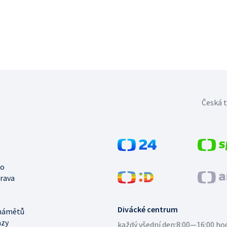
Česká t
no
trava
Divácké centrum
námětů
azy
každý všední den:
8:00—16:00 ho