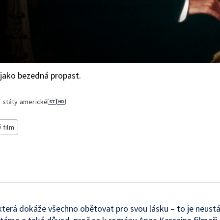
a jako bezedná propast.
 státy americké
 film
která dokáže všechno obětovat pro svou lásku – to je neustá