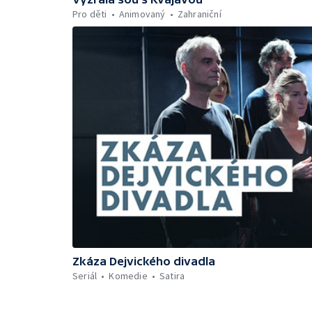
Pro děti
Animovaný
Zahraniční
Zkáza Dejvického divadla
Seriál
Komedie
Satira