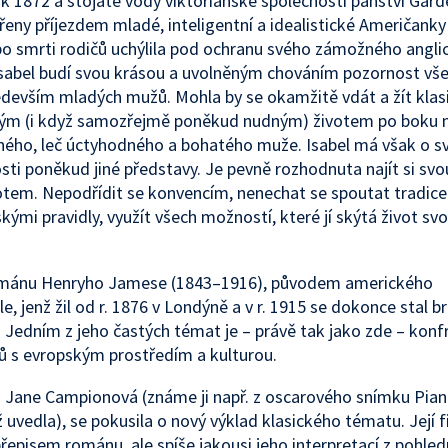
ok 1872 a stojaté vody viktoriánské společnosti panství Gar
ířeny příjezdem mladé, inteligentní a idealistické Američanky 
po smrti rodičů uchýlila pod ochranu svého zámožného angl
Isabel budí svou krásou a uvolněným chováním pozornost vše
devším mladých mužů. Mohla by se okamžitě vdát a žít klas
ým (i když samozřejmě poněkud nudným) životem po boku
ého, leč úctyhodného a bohatého muže. Isabel má však o s
ti poněkud jiné představy. Je pevně rozhodnuta najít si svou
otem. Nepodřídit se konvencím, nenechat se spoutat tradice
kými pravidly, využít všech možností, které jí skýtá život s
ománu Henryho Jamese (1843–1916), původem amerického
le, jenž žil od r. 1876 v Londýně a v r. 1915 se dokonce stal b
Jedním z jeho častých témat je – právě tak jako zde – konf
 s evropským prostředím a kulturou.
 Jane Campionová (známe ji např. z oscarového snímku Pian
 uvedla), se pokusila o nový výklad klasického tématu. Její f
episem románu, ale spíše jakousi jeho interpretací z pohled