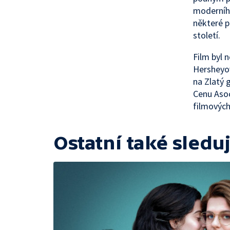
moderního
některé p
století.
Film byl 
Hersheyov
na Zlatý 
Cenu Asoc
filmových 
Ostatní také sleduj