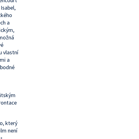
dencourt
Isabel,
ického
ch a
ickým,
 možná
vé
 vlastní
mi a
vobodné
ritským
rontace
o, který
ilm není
u