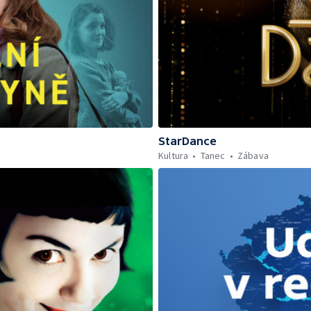
StarDance
Kultura
Tanec
Zábava