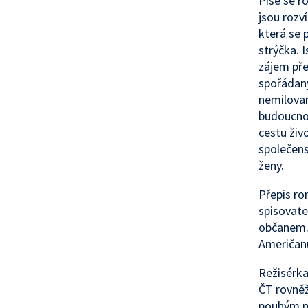
Píše se r
jsou rozv
která se 
strýčka. 
zájem pře
spořádan
nemilovan
budoucnos
cestu živ
společens
ženy.
Přepis r
spisovate
občanem. 
Američanů
Režisérka
ČT rovněž
pouhým př