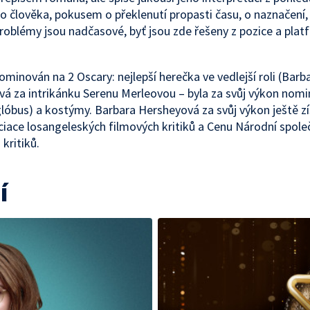
 člověka, pokusem o překlenutí propasti času, o naznačení,
roblémy jsou nadčasové, byť jsou zde řešeny z pozice a plat
nominován na 2 Oscary: nejlepší herečka ve vedlejší roli (Barb
á za intrikánku Serenu Merleovou – byla za svůj výkon nomi
glóbus) a kostýmy. Barbara Hersheyová za svůj výkon ještě z
iace losangeleských filmových kritiků a Cenu Národní spole
kritiků.
í