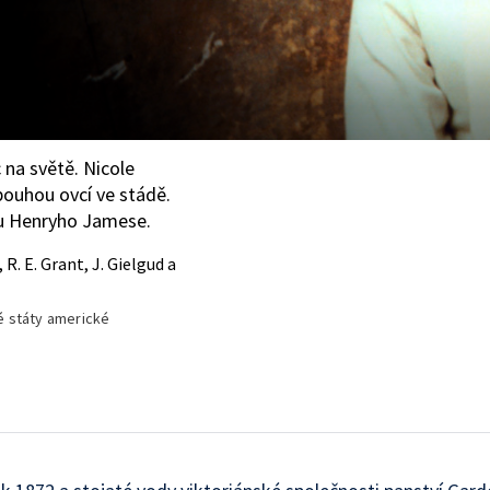
 na světě. Nicole
pouhou ovcí ve stádě.
nu Henryho Jamese.
R. E. Grant, J. Gielgud a
é státy americké