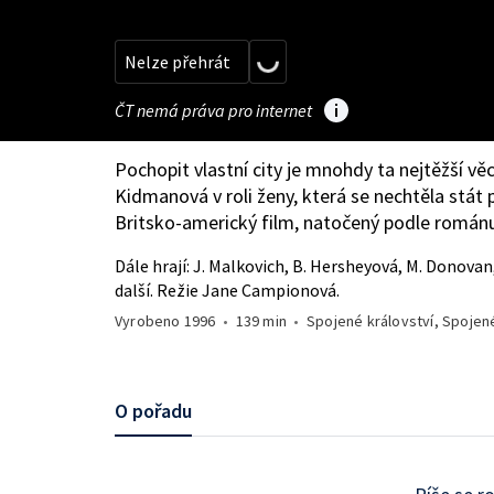
Nelze přehrát
ČT nemá práva pro internet
Pochopit vlastní city je mnohdy ta nejtěžší věc
Kidmanová v roli ženy, která se nechtěla stát 
Britsko-americký film, natočený podle romá
Dále hrají: J. Malkovich, B. Hersheyová, M. Donovan, 
další. Režie Jane Campionová.
Vyrobeno
1996
•
139 min
•
Spojené království, Spojen
O pořadu