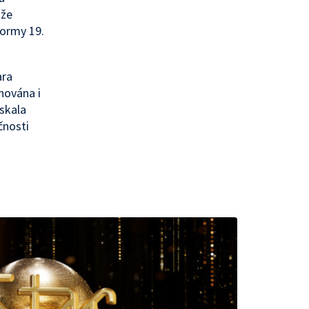
 že
formy 19.
ara
nována i
ískala
čnosti