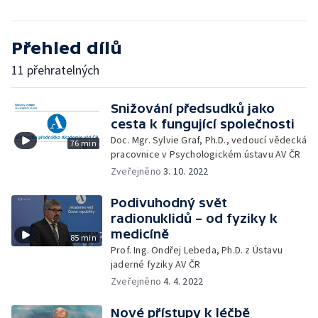
Přehled dílů
11 přehratelných
Snižování předsudků jako
cesta k fungující společnosti
Doc. Mgr. Sylvie Graf, Ph.D., vedoucí vědecká
76 min
pracovnice v Psychologickém ústavu AV ČR
Zveřejněno
3. 10. 2022
Podivuhodný svět
radionuklidů – od fyziky k
medicíně
85 min
Prof. Ing. Ondřej Lebeda, Ph.D. z Ústavu
jaderné fyziky AV ČR
Zveřejněno
4. 4. 2022
Nové přístupy k léčbě