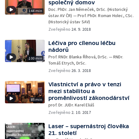
společný domov
Doc. PhDr. Jan Němeček, DrSc. (Historický
144 min
ústav AV ČR) — Prof. PhDr. Roman Holec, CSc.
(Historický ústav SAV)
Zveřejněno
24. 9. 2018
Léčiva pro cílenou léčbu
nádorů
Prof. RNDr. Blanka Říhová, DrSc. — RNDr.
100 min
Tomáš Etrych, DrSc.
Zveřejněno
26. 3. 2018
Vlastnictví a právo v tenzi
mezi stabilitou a
proměnlivostí zákonodárství
85 min
prof. Dr. JUDr. Karel Eliáš
Zveřejněno
2. 10. 2017
Laser – supernástroj člověka
21. století