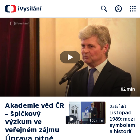
Close
Search
82 min
Akademie věd ČR
Další díl
– špičkový
Listopad
1989: mezi
výzkum ve
105 min
symbolem
veřejném zájmu
a historií
Úprava pitné