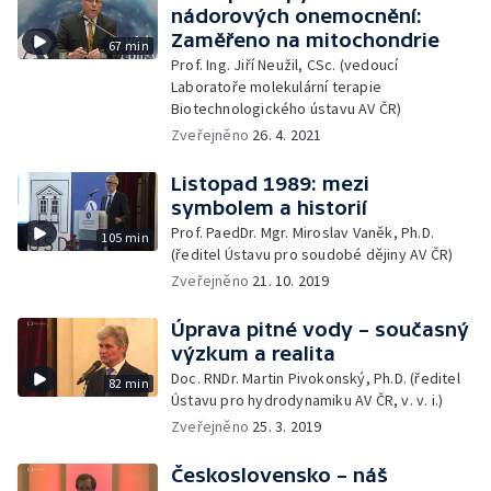
nádorových onemocnění:
Zaměřeno na mitochondrie
67 min
Prof. Ing. Jiří Neužil, CSc. (vedoucí
Laboratoře molekulární terapie
Biotechnologického ústavu AV ČR)
Zveřejněno
26. 4. 2021
Listopad 1989: mezi
symbolem a historií
Prof. PaedDr. Mgr. Miroslav Vaněk, Ph.D.
105 min
(ředitel Ústavu pro soudobé dějiny AV ČR)
Zveřejněno
21. 10. 2019
Úprava pitné vody – současný
výzkum a realita
Doc. RNDr. Martin Pivokonský, Ph.D. (ředitel
82 min
Ústavu pro hydrodynamiku AV ČR, v. v. i.)
Zveřejněno
25. 3. 2019
Československo – náš