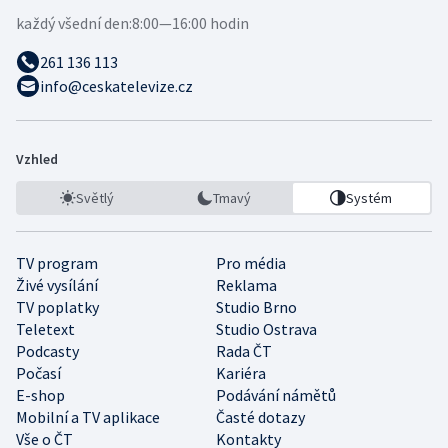
každý všední den:
8:00—16:00 hodin
261 136 113
info@ceskatelevize.cz
Vzhled
Světlý
Tmavý
Systém
TV program
Pro média
Živé vysílání
Reklama
TV poplatky
Studio Brno
Teletext
Studio Ostrava
Podcasty
Rada ČT
Počasí
Kariéra
E-shop
Podávání námětů
Mobilní a TV aplikace
Časté dotazy
Vše o ČT
Kontakty