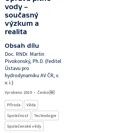
vody –
současný
výzkum a
realita
Obsah dílu
Doc. RNDr. Martin
Pivokonský, Ph.D. (ředitel
Ústavu pro
hydrodynamiku AV ČR, v.
v. i.)
Vyrobeno
2019
•
Česko
Příroda
Věda
Společnost
Technologie
Společenské vědy