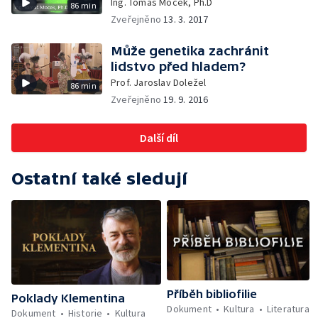
Ing. Tomáš Mocek, Ph.D
86 min
Zveřejněno
13. 3. 2017
Může genetika zachránit
lidstvo před hladem?
Prof. Jaroslav Doležel
86 min
Zveřejněno
19. 9. 2016
Další díl
Ostatní také sledují
Příběh bibliofilie
Poklady Klementina
Dokument
Kultura
Literatura
Dokument
Historie
Kultura