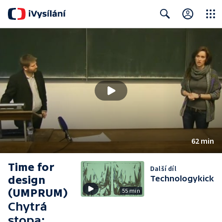
Close
Search
62 min
Time for
Další díl
design
Technologykick
(UMPRUM)
55 min
Chytrá
stopa: