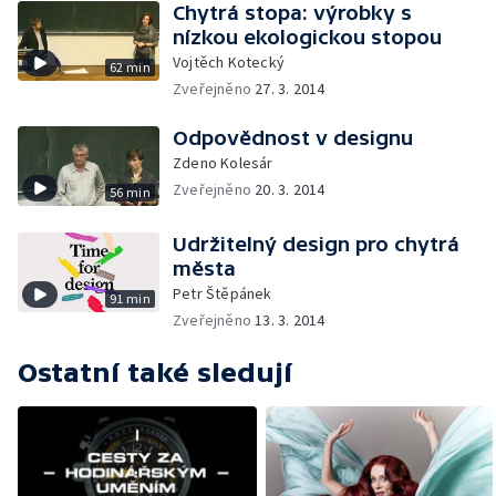
Chytrá stopa: výrobky s
nízkou ekologickou stopou
Vojtěch Kotecký
62 min
Zveřejněno
27. 3. 2014
Odpovědnost v designu
Zdeno Kolesár
Zveřejněno
20. 3. 2014
56 min
Udržitelný design pro chytrá
města
Petr Štěpánek
91 min
Zveřejněno
13. 3. 2014
Ostatní také sledují