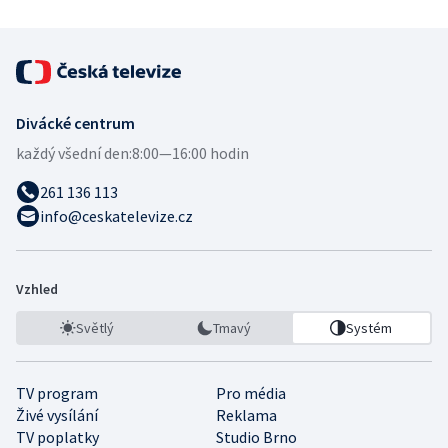
Divácké centrum
každý všední den:
8:00—16:00 hodin
261 136 113
info@ceskatelevize.cz
Vzhled
Světlý
Tmavý
Systém
TV program
Pro média
Živé vysílání
Reklama
TV poplatky
Studio Brno