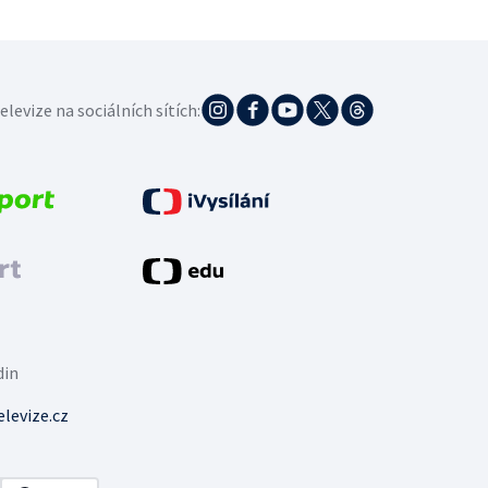
elevize na sociálních sítích:
din
levize.cz