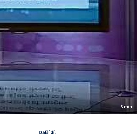
3 min
Další díl