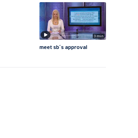
3 min
meet sb´s approval