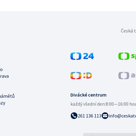
Česká t
no
trava
Divácké centrum
námětů
azy
každý všední den:
8:00—16:00 ho
261 136 113
info@ceskate