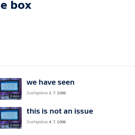
he box
we have seen
Zveřejněno
3. 7. 2006
3 min
this is not an issue
Zveřejněno
4. 7. 2006
2 min