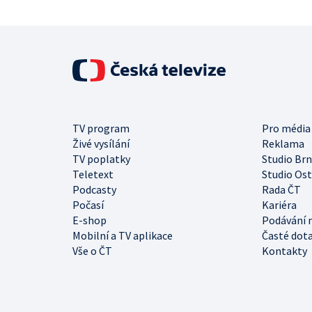
TV program
Pro média
Živé vysílání
Reklama
TV poplatky
Studio Br
Teletext
Studio Os
Podcasty
Rada ČT
Počasí
Kariéra
E-shop
Podávání 
Mobilní a TV aplikace
Časté dot
Vše o ČT
Kontakty