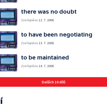
there was no doubt
Zveřejněno
12. 7. 2006
3 min
to have been negotiating
Zveřejněno
13. 7. 2006
2 min
to be maintained
Zveřejněno
14. 7. 2006
2 min
Dalších 10 dílů
í