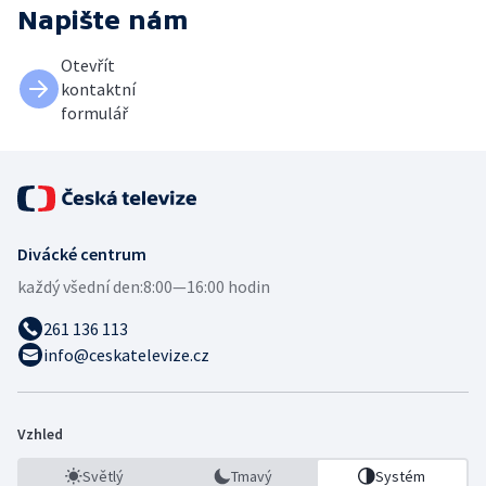
Napište nám
Otevřít
kontaktní
formulář
Divácké centrum
každý všední den:
8:00—16:00 hodin
261 136 113
info@ceskatelevize.cz
Vzhled
Světlý
Tmavý
Systém