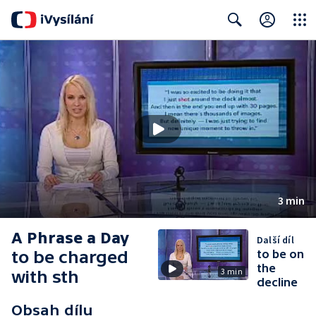
Close
Search
3 min
A Phrase a Day
Další díl
to be charged
to be on
the
3 min
with sth
decline
Obsah dílu