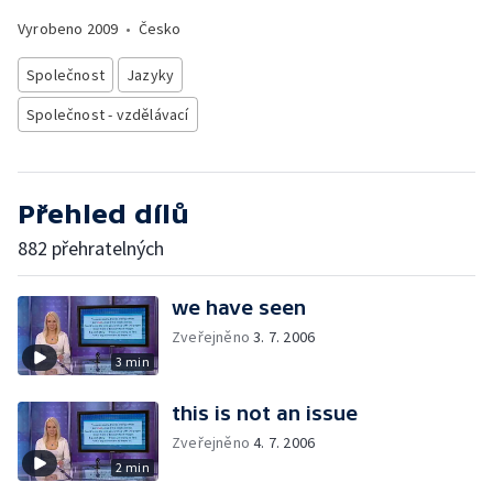
Vyrobeno
2009
•
Česko
Společnost
Jazyky
Společnost - vzdělávací
Přehled dílů
882 přehratelných
we have seen
Zveřejněno
3. 7. 2006
3 min
this is not an issue
Zveřejněno
4. 7. 2006
2 min