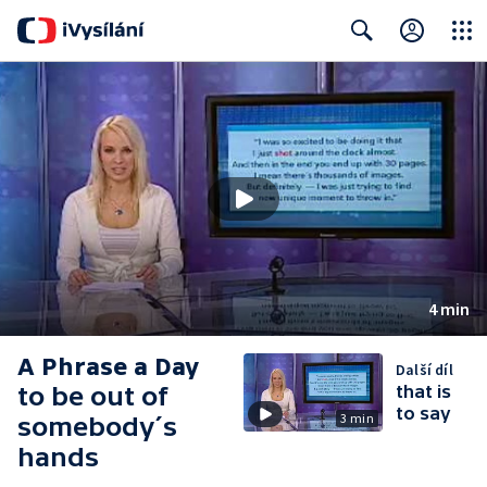
Close
Search
4 min
A Phrase a Day
Další díl
to be out of
that is
to say
3 min
somebody´s
hands