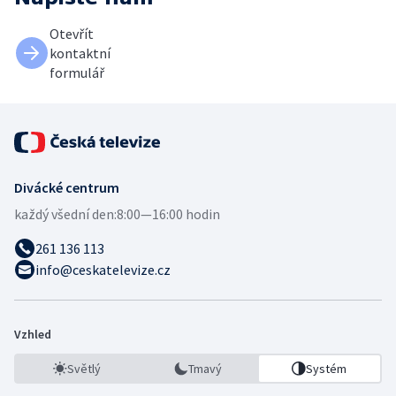
Otevřít
kontaktní
formulář
Divácké centrum
každý všední den:
8:00—16:00 hodin
261 136 113
info@ceskatelevize.cz
Vzhled
Světlý
Tmavý
Systém