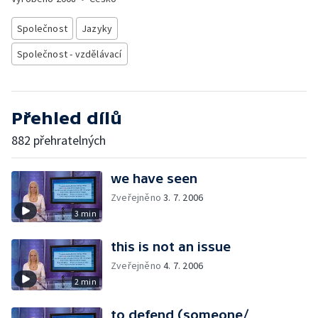
Společnost
Jazyky
Společnost - vzdělávací
Přehled dílů
882 přehratelných
we have seen
Zveřejněno
3. 7. 2006
3 min
this is not an issue
Zveřejněno
4. 7. 2006
2 min
to defend (someone/