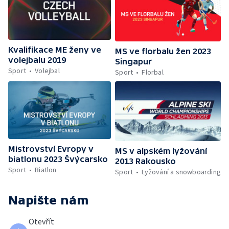
Kvalifikace ME ženy ve
MS ve florbalu žen 2023
volejbalu 2019
Singapur
Sport
Volejbal
Sport
Florbal
Mistrovství Evropy v
MS v alpském lyžování
biatlonu 2023 Švýcarsko
2013 Rakousko
Sport
Biatlon
Sport
Lyžování a snowboarding
Napište nám
Otevřít