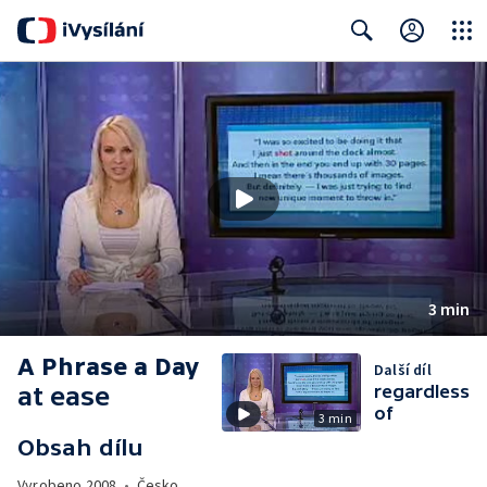
Close
Search
3 min
A Phrase a Day
Další díl
at ease
regardless
of
3 min
Obsah dílu
Vyrobeno
2008
•
Česko