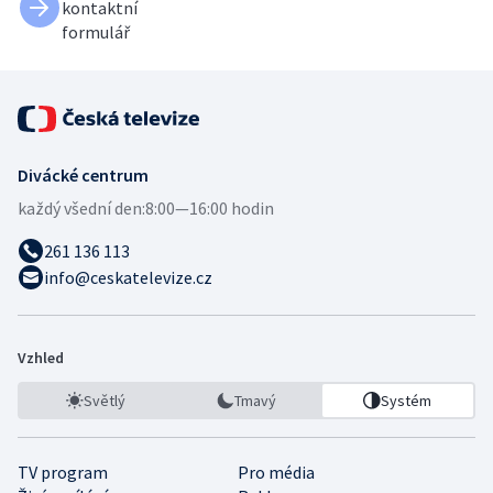
kontaktní
formulář
Divácké centrum
každý všední den:
8:00—16:00 hodin
261 136 113
info@ceskatelevize.cz
Vzhled
Světlý
Tmavý
Systém
TV program
Pro média