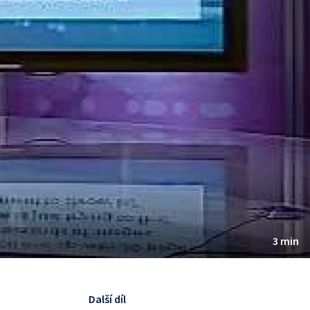
3 min
Další díl