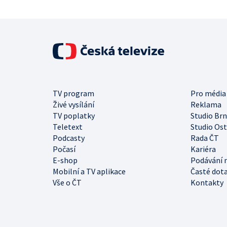
TV program
Pro média
Živé vysílání
Reklama
TV poplatky
Studio Br
Teletext
Studio Os
Podcasty
Rada ČT
Počasí
Kariéra
E-shop
Podávání 
Mobilní a TV aplikace
Časté dot
Vše o ČT
Kontakty