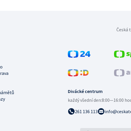
Česká t
no
trava
Divácké centrum
námětů
azy
každý všední den:
8:00—16:00 ho
261 136 113
info@ceskate