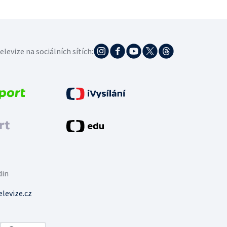
elevize na sociálních sítích:
din
levize.cz