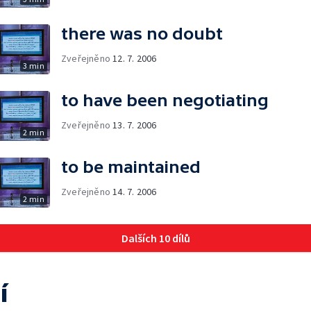
there was no doubt
Zveřejněno
12. 7. 2006
3 min
to have been negotiating
Zveřejněno
13. 7. 2006
2 min
to be maintained
Zveřejněno
14. 7. 2006
2 min
Dalších 10 dílů
í