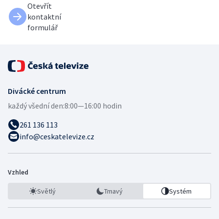
Otevřít
kontaktní
formulář
Divácké centrum
každý všední den:
8:00—16:00 hodin
261 136 113
info@ceskatelevize.cz
Vzhled
Světlý
Tmavý
Systém