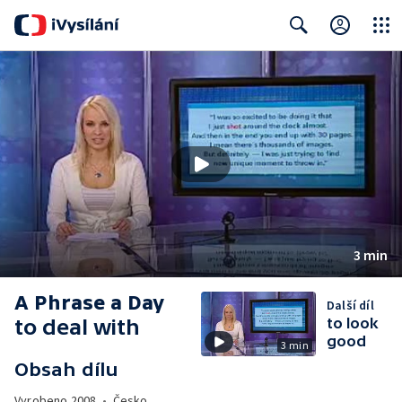
Close
Search
3 min
A Phrase a Day
Další díl
to deal with
to look
good
3 min
Obsah dílu
Vyrobeno
2008
•
Česko