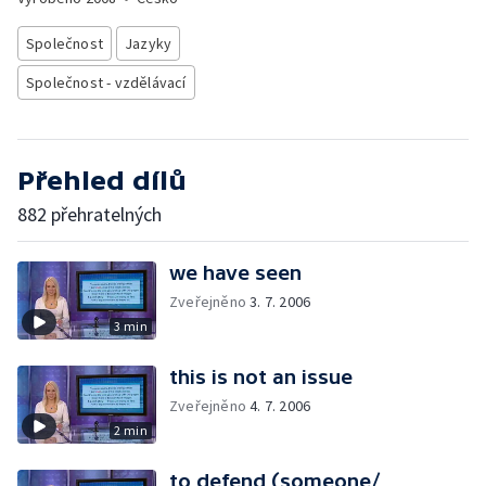
Společnost
Jazyky
Společnost - vzdělávací
Přehled dílů
882 přehratelných
we have seen
Zveřejněno
3. 7. 2006
3 min
this is not an issue
Zveřejněno
4. 7. 2006
2 min
to defend (someone/