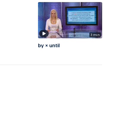
3 min
by × until