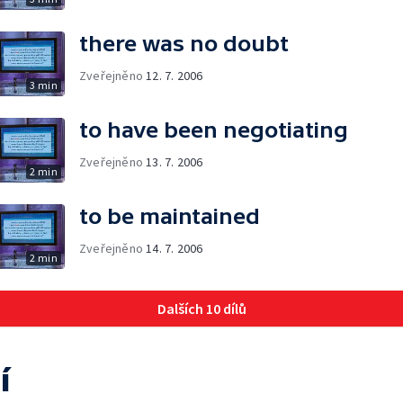
there was no doubt
Zveřejněno
12. 7. 2006
3 min
to have been negotiating
Zveřejněno
13. 7. 2006
2 min
to be maintained
Zveřejněno
14. 7. 2006
2 min
Dalších 10 dílů
í