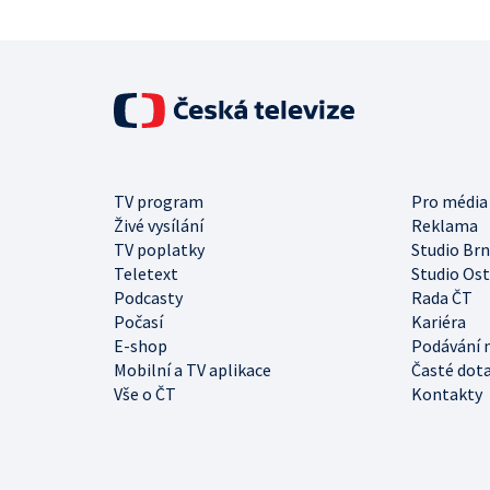
TV program
Pro média
Živé vysílání
Reklama
TV poplatky
Studio Br
Teletext
Studio Os
Podcasty
Rada ČT
Počasí
Kariéra
E-shop
Podávání 
Mobilní a TV aplikace
Časté dot
Vše o ČT
Kontakty