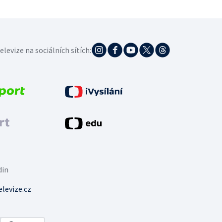
elevize na sociálních sítích:
din
levize.cz