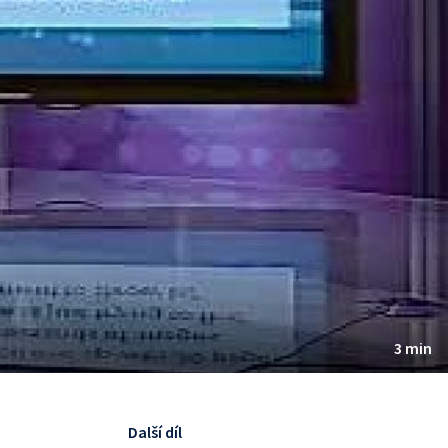
3 min
Další díl