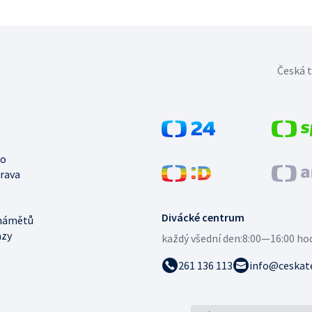
Česká t
no
trava
Divácké centrum
námětů
azy
každý všední den:
8:00—16:00 ho
261 136 113
info@ceskate