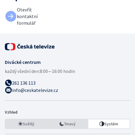
Otevřít
kontaktní
formulář
Divácké centrum
každý všední den:
8:00—16:00 hodin
261 136 113
info@ceskatelevize.cz
Vzhled
Světlý
Tmavý
Systém