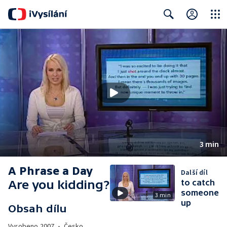
Close
Search
3 min
A Phrase a Day
Další díl
Are you kidding?
to catch
someone
3 min
up
Obsah dílu
Vyrobeno
2007
•
Česko