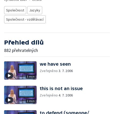
Společnost
Jazyky
Společnost - vzdělávací
Přehled dílů
882 přehratelných
we have seen
Zveřejněno
3. 7. 2006
3 min
this is not an issue
Zveřejněno
4. 7. 2006
2 min
to defend (someone/