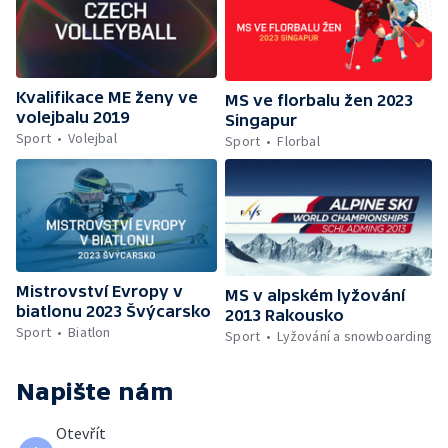
Kvalifikace ME ženy ve
MS ve florbalu žen 2023
volejbalu 2019
Singapur
Sport
Volejbal
Sport
Florbal
Mistrovství Evropy v
MS v alpském lyžování
biatlonu 2023 Švýcarsko
2013 Rakousko
Sport
Biatlon
Sport
Lyžování a snowboarding
Napište nám
Otevřít