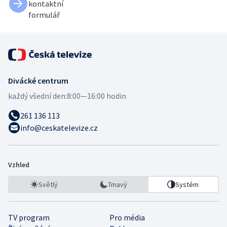
kontaktní
formulář
Divácké centrum
každý všední den:
8:00—16:00 hodin
261 136 113
info@ceskatelevize.cz
Vzhled
Světlý
Tmavý
Systém
TV program
Pro média