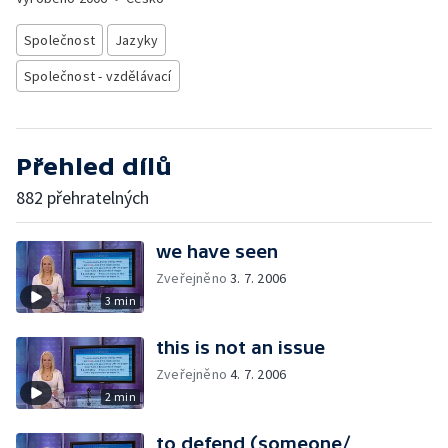
Společnost
Jazyky
Společnost - vzdělávací
Přehled dílů
882 přehratelných
we have seen
Zveřejněno
3. 7. 2006
3 min
this is not an issue
Zveřejněno
4. 7. 2006
2 min
to defend (someone/