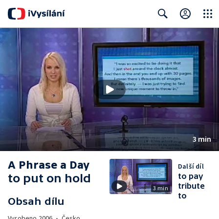
Close
Search
3 min
A Phrase a Day
Další díl
to put on hold
to pay
tribute
3 min
to
Obsah dílu
Vyrobeno
2006
•
Česko