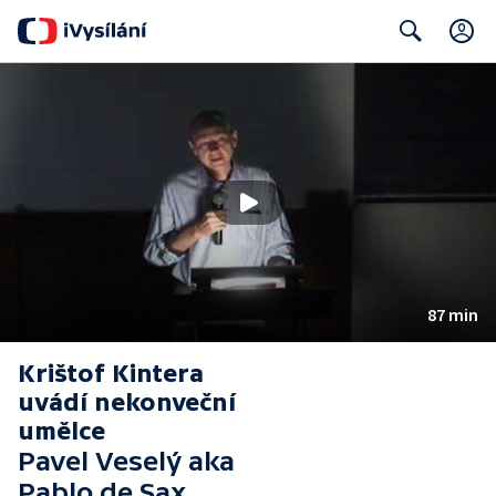
C
Search
87 min
Krištof Kintera
uvádí nekonveční
umělce
Pavel Veselý aka
Pablo de Sax