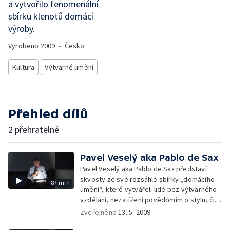
a vytvořilo fenomenální
sbírku klenotů domácí
výroby.
Vyrobeno
2009
•
Česko
Kultura
Výtvarné umění
Přehled dílů
2 přehratelné
Pavel Veselý aka Pablo de Sax
Pavel Veselý aka Pablo de Sax představí
skvosty ze své rozsáhlé sbírky „domácího
87 min
umění“, které vytvářeli lidé bez výtvarného
vzdělání, nezatížení povědomím o stylu, či
designu hlavně v dobách totality. V bývalém
Zveřejněno
13. 5. 2009
Československu se tento způsob kutilského