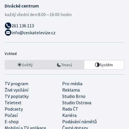
Divácké centrum
každý všední den:
8:00—16:00 hodin
261 136 113
info@ceskatelevize.cz
Vzhled
Světlý
Tmavý
Systém
TV program
Pro média
Živé vysílání
Reklama
TV poplatky
Studio Brno
Teletext
Studio Ostrava
Podcasty
Rada ČT
Počasí
Kariéra
E-shop
Podávání námětů
Mobilní a TV aplikace
Časté dotazy