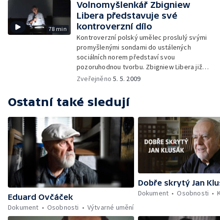
uspokojování estetických potřeb rozvinul
Volnomyšlenkář Zbigniew
nebývalou měrou. Sdružení Domácí Umění
Libera představuje své
tento fenomén soustavně mapuje
kontroverzní dílo
78 min
a vytvořilo fenomenální sbírku klenotů
Kontroverzní polský umělec proslulý svými
domácí výroby.
promyšlenými sondami do ustálených
sociálních norem představí svou
pozoruhodnou tvorbu. Zbigniew Libera již
několik let žije částečně v Praze
Zveřejněno
5. 5. 2009
a momentálně působí jako hostující
pedagog na AVU.
Ostatní také sledují
Dobře skrytý Jan Kl
Dokument
Osobnosti
Eduard Ovčáček
Dokument
Osobnosti
Výtvarné umění