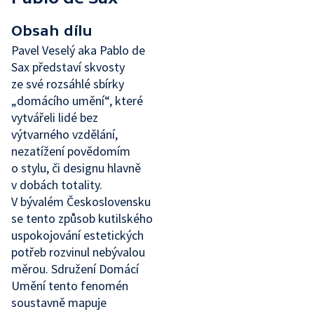
Obsah dílu
Pavel Veselý aka Pablo de
Sax představí skvosty
ze své rozsáhlé sbírky
„domácího umění“, které
vytvářeli lidé bez
výtvarného vzdělání,
nezatížení povědomím
o stylu, či designu hlavně
v dobách totality.
V bývalém Československu
se tento způsob kutilského
uspokojování estetických
potřeb rozvinul nebývalou
měrou. Sdružení Domácí
Umění tento fenomén
soustavně mapuje