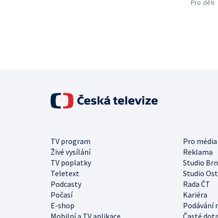
Pro děti
TV program
Pro média
Živé vysílání
Reklama
TV poplatky
Studio Br
Teletext
Studio Os
Podcasty
Rada ČT
Počasí
Kariéra
E-shop
Podávání 
Mobilní a TV aplikace
Časté dot