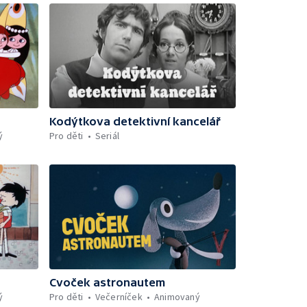
Kodýtkova detektivní kancelář
ý
Pro děti
Seriál
Cvoček astronautem
ý
Pro děti
Večerníček
Animovaný