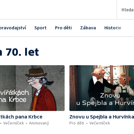
pravodajství
Sport
Pro děti
Zábava
Historie
K
 70. let
átkách pana Krbce
Znovu u Spejbla a Hurvínk
Večerníček
Animovaný
Pro děti
Večerníček