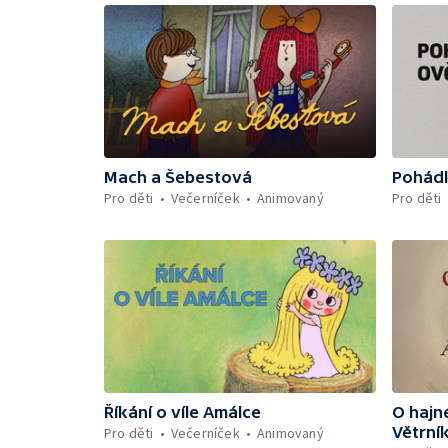
Mach a Šebestová
Pohádk
Pro děti
Večerníček
Animovaný
Pro děti
Říkání o víle Amálce
O hajn
Větrní
Pro děti
Večerníček
Animovaný