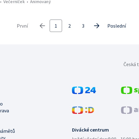
Večerníček
Animovaný
První
1
2
3
Poslední
Česká t
no
trava
Divácké centrum
námětů
azy