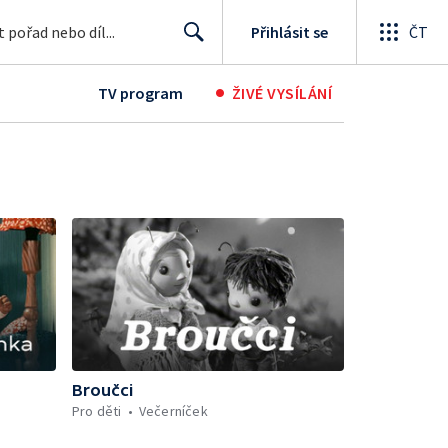
Přihlásit se
ČT
Search
•
ultura
Rady a recepty
Podcasty
Studentská tvorba
TV program
ŽIVÉ VYSÍLÁNÍ
a
Broučci
Pro děti
Večerníček