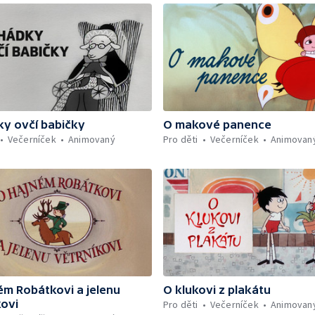
y ovčí babičky
O makové panence
Večerníček
Animovaný
Pro děti
Večerníček
Animovan
ém Robátkovi a jelenu
O klukovi z plakátu
kovi
Pro děti
Večerníček
Animovan