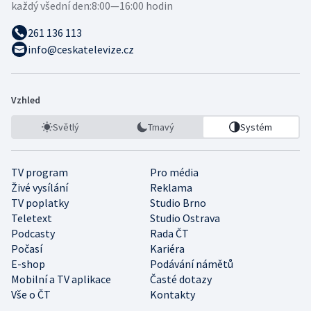
každý všední den:
8:00—16:00 hodin
261 136 113
info@ceskatelevize.cz
Vzhled
Světlý
Tmavý
Systém
TV program
Pro média
Živé vysílání
Reklama
TV poplatky
Studio Brno
Teletext
Studio Ostrava
Podcasty
Rada ČT
Počasí
Kariéra
E-shop
Podávání námětů
Mobilní a TV aplikace
Časté dotazy
Vše o ČT
Kontakty