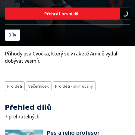
Přehrát první díl
Díly
Příhody psa Cvočka, který se v raketě Amině vydal
dobývat vesmír.
Pro děti
Večerníček
Pro děti - animovaný
Přehled dílů
7 přehratelných
Pes a jeho profesor