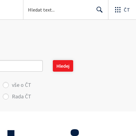
ČT
Search
vše o ČT
Rada ČT