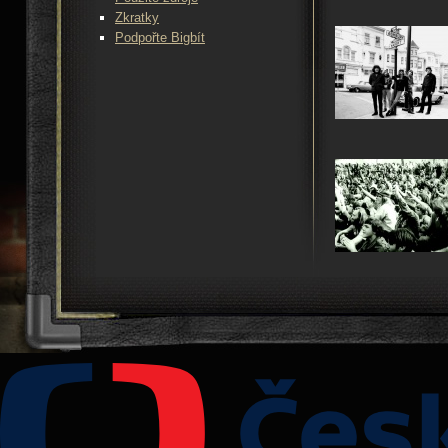
Zkratky
Podpořte Bigbít