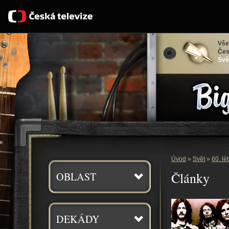
Vše
Čes
Svě
Bigbít
Úvod
»
Svět
»
60. lé
Články
OBLAST
DEKÁDY