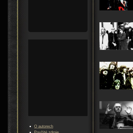
O autorech
Použité zdroje