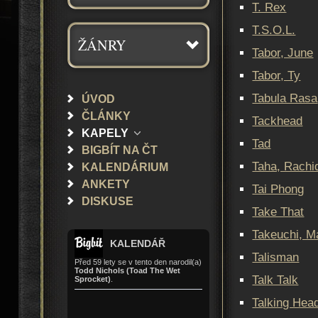
T. Rex
T.S.O.L.
ŽÁNRY
Tabor, June
Tabor, Ty
Tabula Rasa
ÚVOD
ČLÁNKY
Tackhead
KAPELY
Tad
BIGBÍT NA ČT
Taha, Rachi
KALENDÁRIUM
ANKETY
Tai Phong
DISKUSE
Take That
Takeuchi, M
KALENDÁŘ
Talisman
Před 59 lety se v tento den narodil(a)
Todd Nichols (Toad The Wet
Talk Talk
Sprocket)
.
Talking Hea