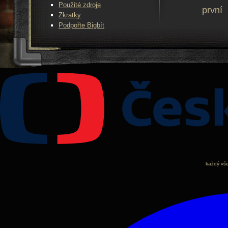
Použité zdroje
první
Zkratky
Podpořte Bigbít