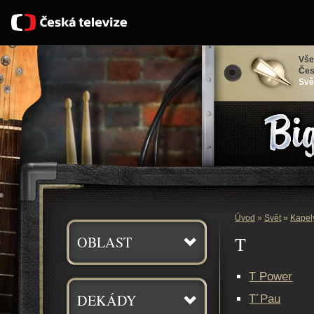
Vše
Čes
Svě
Bigbít
Úvod
»
Svět
»
Kapel
T
OBLAST
T Power
DEKÁDY
T´Pau