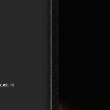
oslední
(9)