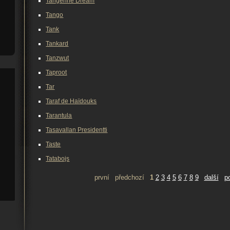
Tangerine Dream
Tango
Tank
Tankard
Tanzwut
Taproot
Tar
Taraf de Haïdouks
Tarantula
Tasavallan Presidentti
Taste
Tatabojs
první
předchozí
1
2
3
4
5
6
7
8
9
další
p