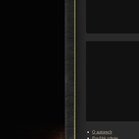
O autorech
Použité zdroje