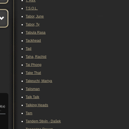
T. Rex
T.S.O.L.
Tabor, June
Tabor, Ty
Tabula Rasa
Tackhead
Tad
Taha, Rachid
Tai Phong
Take That
Takeuchi, Mariya
Talisman
Talk Talk
Talking Heads
l(a)
)
.
Tam
Tandem Stivín - Dašek