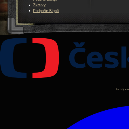
Zkratky
Podpořte Bigbít