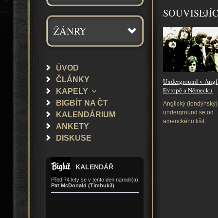
SOUVISEJÍ
ŽÁNRY
ÚVOD
ČLÁNKY
Underground v Angli
Evropě a Německu
KAPELY
BIGBÍT NA ČT
Anglický (londýnský)
underground se od
KALENDÁRIUM
amerického lišil…
ANKETY
DISKUSE
KALENDÁŘ
Před 74 lety se v tento den narodil(a)
Pat McDonald (Timbuk3)
.