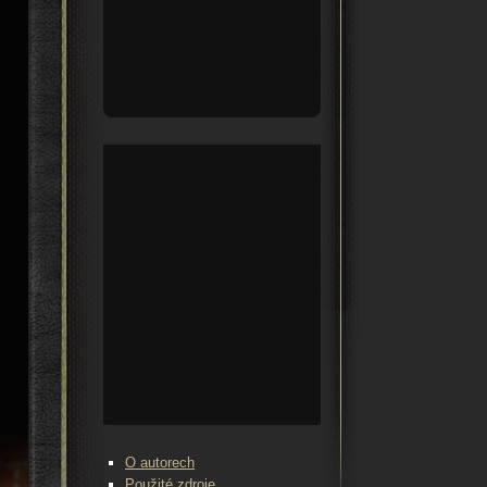
O autorech
Použité zdroje