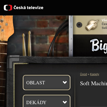
Vše
Čes
Svě
Bigbít
Úvod
»
Kapely
OBLAST
Soft Machi
DEKÁDY