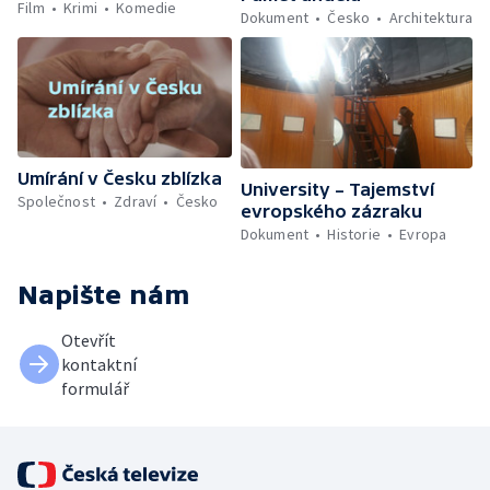
Film
Krimi
Komedie
Dokument
Česko
Architektura
Umírání v Česku zblízka
University – Tajemství
Společnost
Zdraví
Česko
evropského zázraku
Dokument
Historie
Evropa
Napište nám
Otevřít
kontaktní
formulář