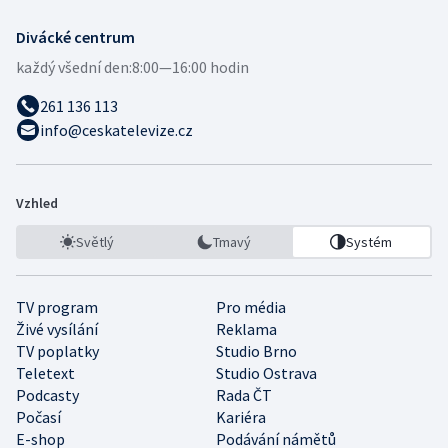
Divácké centrum
každý všední den:
8:00—16:00 hodin
261 136 113
info@ceskatelevize.cz
Vzhled
Světlý
Tmavý
Systém
TV program
Pro média
Živé vysílání
Reklama
TV poplatky
Studio Brno
Teletext
Studio Ostrava
Podcasty
Rada ČT
Počasí
Kariéra
E-shop
Podávání námětů