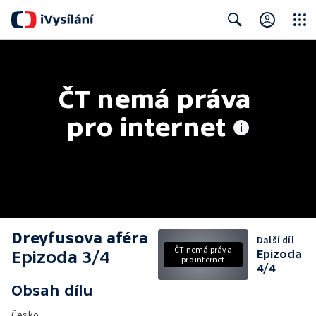
Close
Search
ČT nemá práva 
pro internet
Dreyfusova aféra
Další díl
ČT nemá práva
Epizoda 3/4
Epizoda
pro internet
4/4
Obsah dílu
Česko