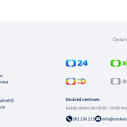
Česká t
no
trava
Divácké centrum
námětů
azy
každý všední den:
8:00—16:00 ho
261 136 113
info@ceskate