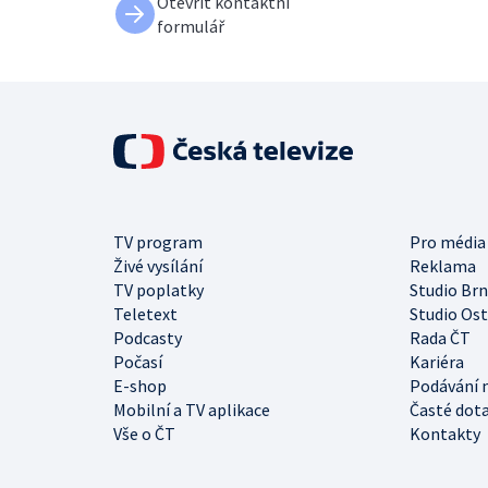
Otevřít kontaktní
formulář
TV program
Pro média
Živé vysílání
Reklama
TV poplatky
Studio Br
Teletext
Studio Os
Podcasty
Rada ČT
Počasí
Kariéra
E-shop
Podávání 
Mobilní a TV aplikace
Časté dot
Vše o ČT
Kontakty