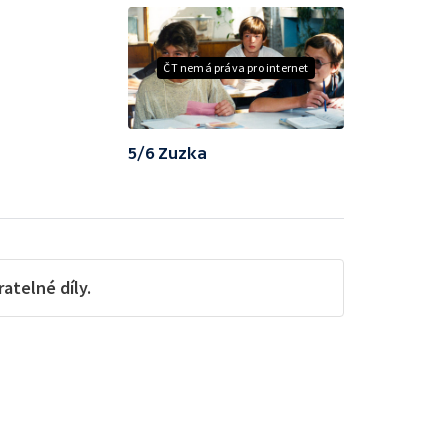
ČT nemá práva pro internet
5/6 Zuzka
telné díly.