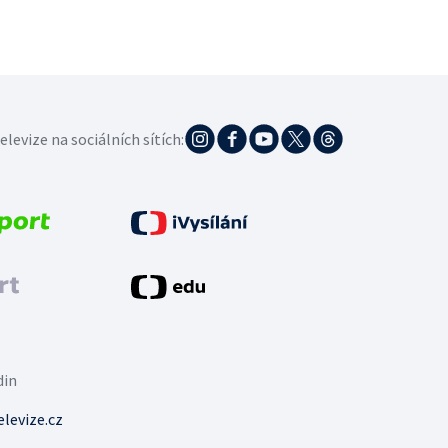
elevize na sociálních sítích:
din
levize.cz