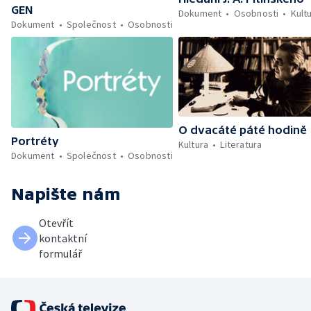
GEN
Dokument
Osobnosti
Kult
Dokument
Společnost
Osobnosti
O dvacáté páté hodině
Portréty
Kultura
Literatura
Dokument
Společnost
Osobnosti
Napište nám
Otevřít
kontaktní
formulář