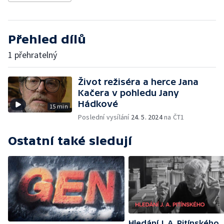
Přehled dílů
1 přehratelný
Život režiséra a herce Jana
Kačera v pohledu Jany
Hádkové
15 min
Poslední vysílání
24. 5. 2024
na ČT1
Ostatní také sledují
Hledání J. A. Pitínského