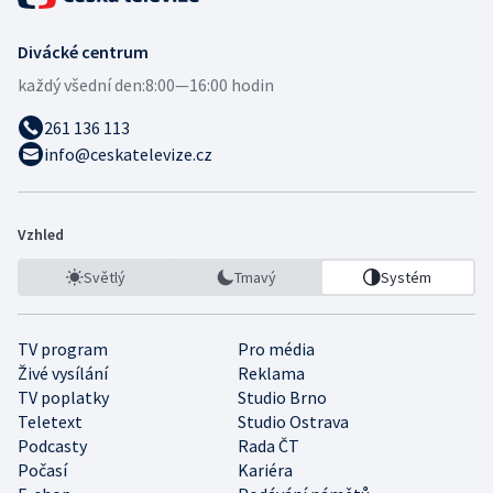
Divácké centrum
každý všední den:
8:00—16:00 hodin
261 136 113
info@ceskatelevize.cz
Vzhled
Světlý
Tmavý
Systém
TV program
Pro média
Živé vysílání
Reklama
TV poplatky
Studio Brno
Teletext
Studio Ostrava
Podcasty
Rada ČT
Počasí
Kariéra