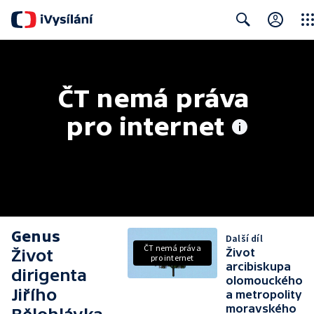
Clos
Search
ČT nemá práva 
pro internet
Genus
Další díl
ČT nemá práva
Život
Život
pro internet
arcibiskupa
dirigenta
olomouckého
Jiřího
a metropolity
moravského