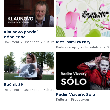
Klaunovo pozdní
odpoledne
Mezi námi zvířaty
Dokument
Osobnosti
Kultura
Rady a recepty
Chovatelství
S
Ročník 89
Dokument
Osobnosti
Kultura
Radim Vizváry: Sólo
Kultura
Představení