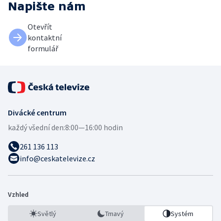
Napište nám
Otevřít
kontaktní
formulář
Divácké centrum
každý všední den:
8:00—16:00 hodin
261 136 113
info@ceskatelevize.cz
Vzhled
Světlý
Tmavý
Systém