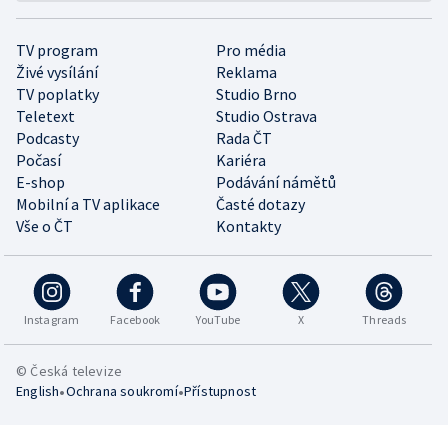
TV program
Pro média
Živé vysílání
Reklama
TV poplatky
Studio Brno
Teletext
Studio Ostrava
Podcasty
Rada ČT
Počasí
Kariéra
E-shop
Podávání námětů
Mobilní a TV aplikace
Časté dotazy
Vše o ČT
Kontakty
Instagram
Facebook
YouTube
X
Threads
© Česká televize
•
•
English
Ochrana soukromí
Přístupnost