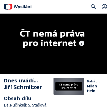
Search
ČT nemá práva 
pro internet
Dnes uvádí...
Další díl
ČT nemá práva
Jiří Schmitzer
Milan
pro internet
Hein
Obsah dílu
Dále účinkují: S. Stašová,