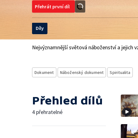
Přehrát první díl
Díly
Nejvýznamnější světová náboženství a jejich vzn
Dokument
Náboženský dokument
Spiritualita
Přehled dílů
4 přehratelné