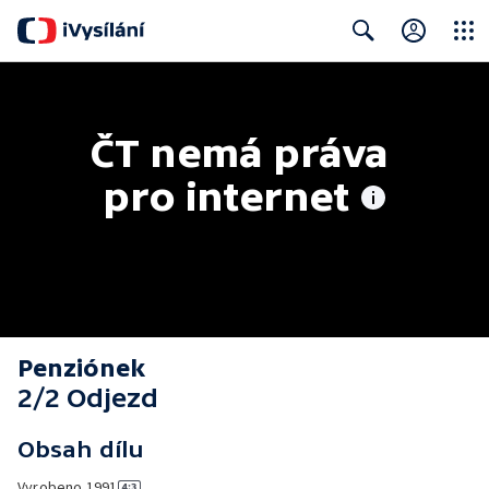
Close
Search
ČT nemá práva 
pro internet
Penziónek
2/2 Odjezd
Obsah dílu
Vyrobeno
1991