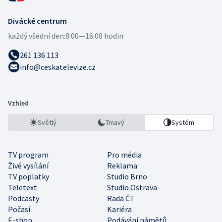
Divácké centrum
každý všední den:
8:00—16:00 hodin
261 136 113
info@ceskatelevize.cz
Vzhled
Světlý
Tmavý
Systém
TV program
Pro média
Živé vysílání
Reklama
TV poplatky
Studio Brno
Teletext
Studio Ostrava
Podcasty
Rada ČT
Počasí
Kariéra
E-shop
Podávání námětů