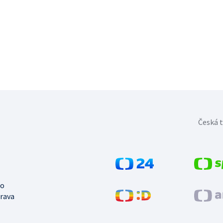
Česká t
no
trava