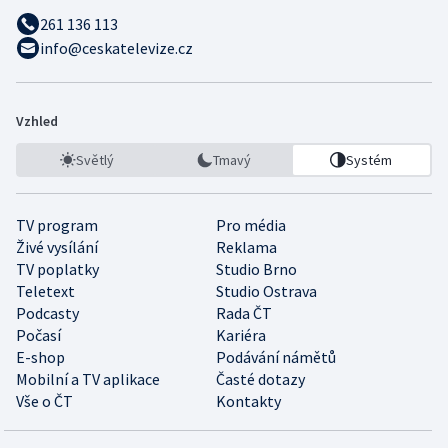
261 136 113
info@ceskatelevize.cz
Vzhled
Světlý
Tmavý
Systém
TV program
Pro média
Živé vysílání
Reklama
TV poplatky
Studio Brno
Teletext
Studio Ostrava
Podcasty
Rada ČT
Počasí
Kariéra
E-shop
Podávání námětů
Mobilní a TV aplikace
Časté dotazy
Vše o ČT
Kontakty