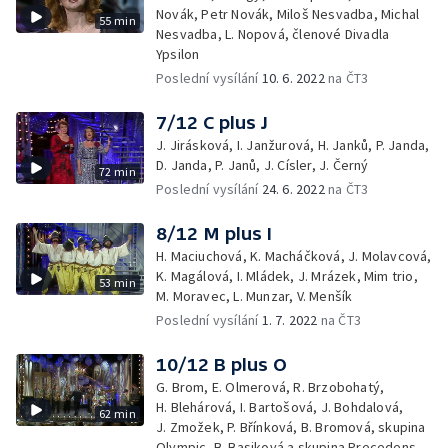
Novák, Petr Novák, Miloš Nesvadba, Michal
55 min
Nesvadba, L. Nopová, členové Divadla
Ypsilon
Poslední vysílání
10. 6. 2022
na ČT3
7/12 C plus J
J. Jirásková, I. Janžurová, H. Janků, P. Janda,
D. Janda, P. Janů, J. Císler, J. Černý
72 min
Poslední vysílání
24. 6. 2022
na ČT3
8/12 M plus I
H. Maciuchová, K. Macháčková, J. Molavcová,
K. Magálová, I. Mládek, J. Mrázek, Mim trio,
53 min
M. Moravec, L. Munzar, V. Menšík
Poslední vysílání
1. 7. 2022
na ČT3
10/12 B plus O
G. Brom, E. Olmerová, R. Brzobohatý,
H. Blehárová, I. Bartošová, J. Bohdalová,
62 min
J. Zmožek, P. Břínková, B. Bromová, skupina
Olympic, B. Basiková a skupina Precedens,