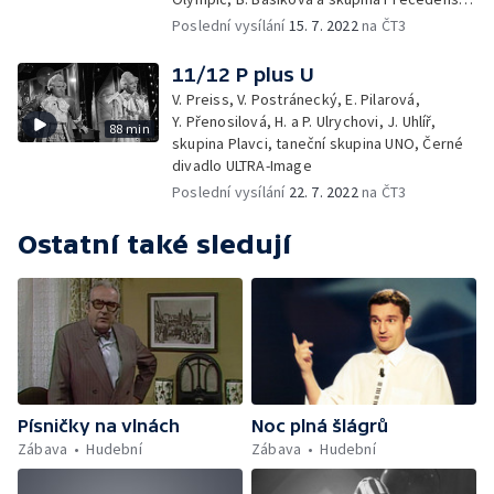
E. Březinová, Bambini di Praga
Poslední vysílání
15. 7. 2022
na ČT3
11/12 P plus U
V. Preiss, V. Postránecký, E. Pilarová,
Y. Přenosilová, H. a P. Ulrychovi, J. Uhlíř,
88 min
skupina Plavci, taneční skupina UNO, Černé
divadlo ULTRA-Image
Poslední vysílání
22. 7. 2022
na ČT3
Ostatní také sledují
Písničky na vlnách
Noc plná šlágrů
Zábava
Hudební
Zábava
Hudební