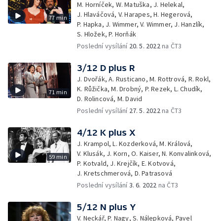
M. Horníček, W. Matuška, J. Helekal,
J. Hlaváčová, V. Harapes, H. Hegerová,
77 min
P. Hapka, J. Wimmer, V. Wimmer, J. Hanzlík,
S. Hložek, P. Horňák
Poslední vysílání
20. 5. 2022
na ČT3
3/12 D plus R
J. Dvořák, A. Rusticano, M. Rottrová, R. Rokl,
K. Růžička, M. Drobný, P. Rezek, L. Chudík,
71 min
D. Rolincová, M. David
Poslední vysílání
27. 5. 2022
na ČT3
4/12 K plus X
J. Krampol, L. Kozderková, M. Králová,
V. Klusák, J. Korn, O. Kaiser, N. Konvalinková,
59 min
P. Kotvald, J. Krejčík, E. Kotvová,
J. Kretschmerová, D. Patrasová
Poslední vysílání
3. 6. 2022
na ČT3
5/12 N plus Y
V. Neckář, P. Nagy, S. Nálepková, Pavel