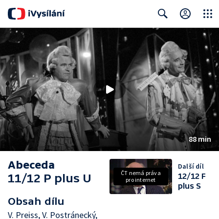
Close
Search
88 min
Abeceda
Další díl
ČT nemá práva
11/12 P plus U
12/12 F
pro internet
plus S
Obsah dílu
V. Preiss, V. Postránecký,